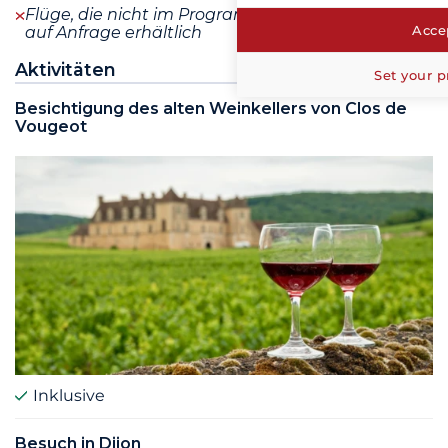
Flüge, die nicht im Programm enthalten sind, sind
Accep
auf Anfrage erhältlich
Aktivitäten
Set your p
Besichtigung des alten Weinkellers von Clos de
Vougeot
Inklusive
Besuch in Dijon