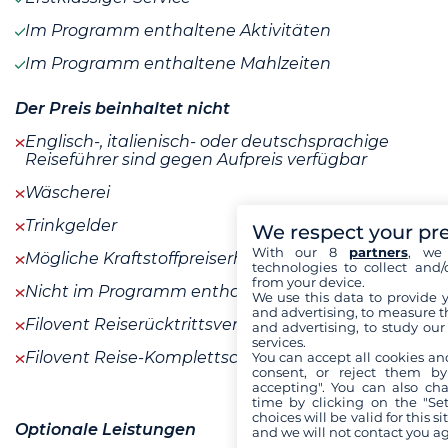
Im Programm enthaltene Aktivitäten
Im Programm enthaltene Mahlzeiten
Der Preis beinhaltet nicht
Englisch-, italienisch- oder deutschsprachige
Reiseführer sind gegen Aufpreis verfügbar
Wäscherei
Trinkgelder
We respect your pr
With our 8
partners
, we 
Mögliche Kraftstoffpreiserhöhungen
technologies to collect and/
from your device.
Nicht im Programm enthaltene Mahlzeiten
We use this data to provide 
and advertising, to measure t
Filovent Reiserücktrittsversicherung
mehr+
and advertising, to study ou
services.
Filovent Reise-Komplettschutz
mehr+
You can accept all cookies an
consent, or reject them by
accepting". You can also ch
time by clicking on the "Set
choices will be valid for this 
Optionale Leistungen
and we will not contact you a