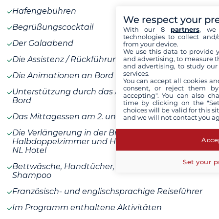
Hafengebühren
We respect your pr
Begrüßungscocktail
With our 8
partners
, we 
technologies to collect and/
Der Galaabend
from your device.
We use this data to provide 
and advertising, to measure t
Die Assistenz / Rückführungsversicherung
and advertising, to study ou
services.
Die Animationen an Bord
You can accept all cookies an
consent, or reject them by
Unterstützung durch das Animationsteam an
accepting". You can also ch
Bord
time by clicking on the "Set
choices will be valid for this 
Das Mittagessen am 2. und 3. Tag
and we will not contact you a
Die Verlängerung in der Bretagne im
Accep
Halbdoppelzimmer und Halbpension in einem 4*
NL Hotel
Set your p
Bettwäsche, Handtücher, Duschgel und
Shampoo
Französisch- und englischsprachige Reiseführer
Im Programm enthaltene Aktivitäten