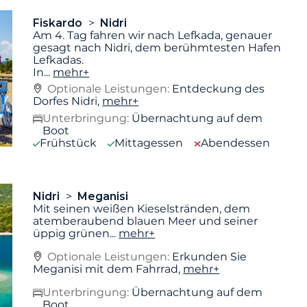
Fiskardo
Nidri
Am 4. Tag fahren wir nach Lefkada, genauer
gesagt nach Nidri, dem berühmtesten Hafen
Lefkadas.
In
...
mehr+
Optionale Leistungen:
Entdeckung des
Dorfes Nidri,
mehr+
Unterbringung:
Übernachtung auf dem
Boot
Frühstück
Mittagessen
Abendessen
Nidri
Meganisi
Mit seinen weißen Kieselstränden, dem
atemberaubend blauen Meer und seiner
üppig grünen
...
mehr+
Optionale Leistungen:
Erkunden Sie
Meganisi mit dem Fahrrad,
mehr+
Unterbringung:
Übernachtung auf dem
Boot