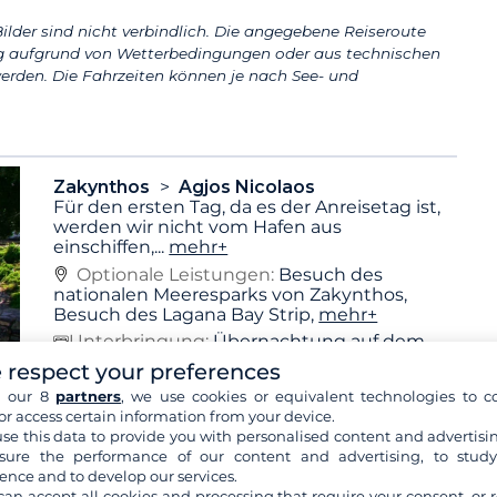
ilder sind nicht verbindlich. Die angegebene Reiseroute
aufgrund von Wetterbedingungen oder aus technischen
erden. Die Fahrzeiten können je nach See- und
Zakynthos
Agjos Nicolaos
Für den ersten Tag, da es der Anreisetag ist,
werden wir nicht vom Hafen aus
einschiffen,
...
mehr+
Optionale Leistungen:
Besuch des
nationalen Meeresparks von Zakynthos,
Besuch des Lagana Bay Strip,
mehr+
Unterbringung:
Übernachtung auf dem
Boot
 respect your preferences
Frühstück
Mittagessen
Abendessen
h our 8
partners
, we use cookies or equivalent technologies to co
or access certain information from your device.
se this data to provide you with personalised content and advertisin
ure the performance of our content and advertising, to stud
Agjos Nicolaos
Agia Ethimia
ence and to develop our services.
Am zweiten Tag fahren wir nach Agia Efimia
can accept all cookies and processing that require your consent, or r