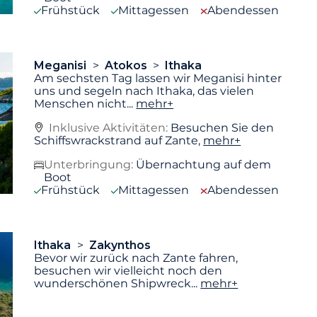
Frühstück
Mittagessen
Abendessen
Meganisi
Atokos
Ithaka
Am sechsten Tag lassen wir Meganisi hinter
uns und segeln nach Ithaka, das vielen
Menschen nicht
...
mehr+
Inklusive Aktivitäten:
Besuchen Sie den
Schiffswrackstrand auf Zante,
mehr+
Unterbringung:
Übernachtung auf dem
Boot
Frühstück
Mittagessen
Abendessen
Ithaka
Zakynthos
Bevor wir zurück nach Zante fahren,
besuchen wir vielleicht noch den
wunderschönen Shipwreck
...
mehr+