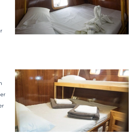
r
n
ter
er