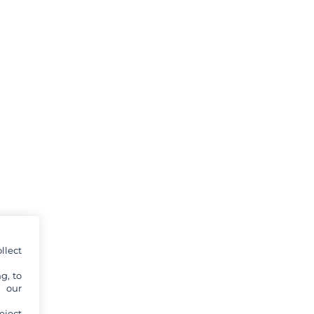
llect
g, to
y our
eject