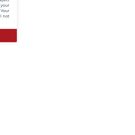
 your
 Your
l not