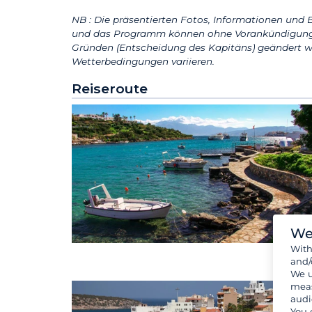
NB : Die präsentierten Fotos, Informationen und B
und das Programm können ohne Vorankündigung 
Gründen (Entscheidung des Kapitäns) geändert w
Wetterbedingungen variieren.
Reiseroute
We
Wit
and/
We u
meas
audi
You 