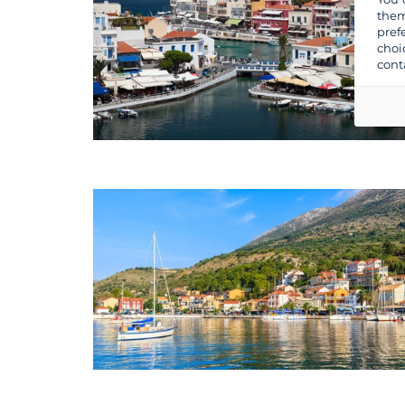
them
pref
choi
cont