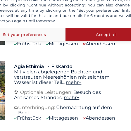
auf Kefalonia, einem traditionellen
 by clicking "Continue without accepting". You can also change
Fischerdorf mit
...
mehr+
erences at any time by clicking on the "Set your preferences" link.
ces will be valid for this site and our emails for 6 months and we wil
Optionale Leistungen:
Spaziergang durch
act you again until tomorrow.
Agia Efimia,
mehr+
Unterbringung:
Übernachtung auf dem
Set your preferences
Accept all
Boot
Frühstück
Mittagessen
Abendessen
Agia Ethimia
Fiskardo
Mit vielen abgelegenen Buchten und
verstreuten Meereshöhlen mit seichtem
Wasser ist dieser Teil
...
mehr+
Optionale Leistungen:
Besuch des
Antisamos-Strandes,
mehr+
Unterbringung:
Übernachtung auf dem
Boot
Frühstück
Mittagessen
Abendessen