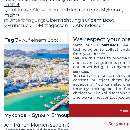
mehr+
Inklusive Aktivitäten:
Entdeckung von Mykonos,
mehr+
Unterbringung:
Übernachtung auf dem Boot
Frühstück
Mittagessen
Abendessen
We respect your pr
Tag 7
- Auf einem Boot
Fr. 18 September 2026
With our 8
partners
, we 
technologies to collect and/
from your device.
We use this data to provide 
and advertising, to measure t
and advertising, to study ou
services.
You can accept all cookies an
consent, or reject them by
accepting". You can also ch
time by clicking on the "Set
choices will be valid for this 
and we will not contact you a
Accep
Mykonos
Syros
Ermoupolis
Set your p
Am frühen Morgen segeln Sie zur Insel Syros, die im