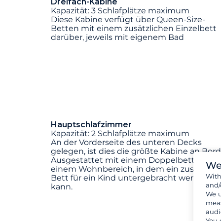
Dreifach-Kabine
Kapazität: 3 Schlafplätze maximum
Diese Kabine verfügt über Queen-Size-
Betten mit einem zusätzlichen Einzelbett
darüber, jeweils mit eigenem Bad
Hauptschlafzimmer
Kapazität: 2 Schlafplätze maximum
An der Vorderseite des unteren Decks
gelegen, ist dies die größte Kabine an Bord
Ausgestattet mit einem Doppelbett und
We
einem Wohnbereich, in dem ein zusätzlich
Wit
Bett für ein Kind untergebracht werden
and/
kann.
We u
meas
audi
You 