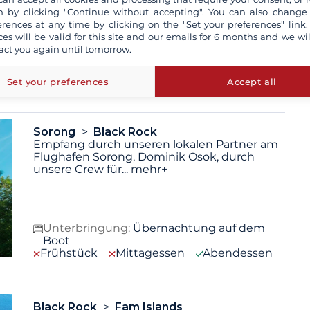
 by clicking "Continue without accepting". You can also change
erences at any time by clicking on the "Set your preferences" link.
ilder sind nicht verbindlich. Die angegebene Reiseroute
ces will be valid for this site and our emails for 6 months and we wil
aufgrund von Wetterbedingungen oder aus technischen
act you again until tomorrow.
erden. Die Fahrzeiten können je nach See- und
Set your preferences
Accept all
Sorong
Black Rock
Empfang durch unseren lokalen Partner am
Flughafen Sorong, Dominik Osok, durch
unsere Crew für
...
mehr+
Unterbringung:
Übernachtung auf dem
Boot
Frühstück
Mittagessen
Abendessen
Black Rock
Fam Islands