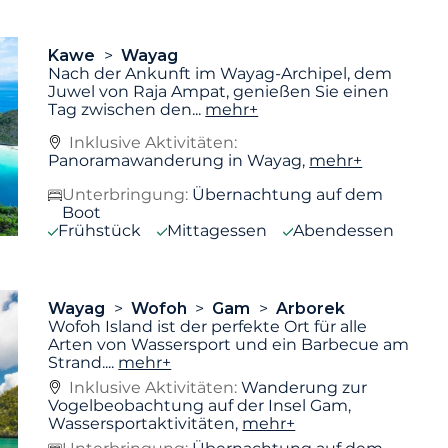
Kawe
Wayag
Nach der Ankunft im Wayag-Archipel, dem
Juwel von Raja Ampat, genießen Sie einen
Tag zwischen den
...
mehr+
Inklusive Aktivitäten:
Panoramawanderung in Wayag,
mehr+
Unterbringung:
Übernachtung auf dem
Boot
Frühstück
Mittagessen
Abendessen
Wayag
Wofoh
Gam
Arborek
Wofoh Island ist der perfekte Ort für alle
Arten von Wassersport und ein Barbecue am
Strand.
...
mehr+
Inklusive Aktivitäten:
Wanderung zur
Vogelbeobachtung auf der Insel Gam,
Wassersportaktivitäten,
mehr+