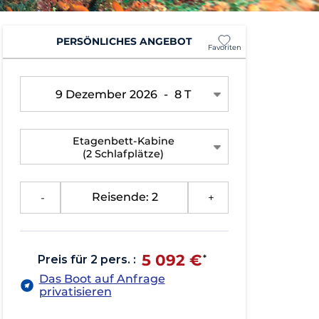
PERSÖNLICHES ANGEBOT
Favoriten
9 Dezember 2026
-
8 T
Etagenbett-Kabine
(2 Schlafplätze)
-
Reisende: 2
+
5 092 €
Preis für 2 pers. :
*
Das Boot auf Anfrage
privatisieren