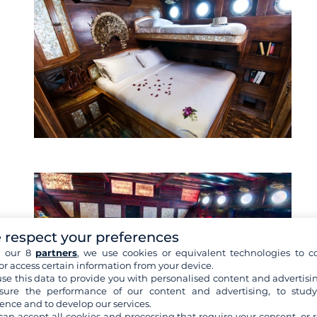
.
 respect your preferences
es
h our 8
partners
, we use cookies or equivalent technologies to co
or access certain information from your device.
se this data to provide you with personalised content and advertisin
ure the performance of our content and advertising, to stud
ence and to develop our services.
can accept all cookies and processing that require your consent, or r