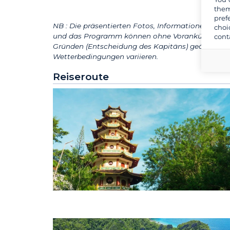
them
pref
NB : Die präsentierten Fotos, Informationen und B
choi
und das Programm können ohne Vorankündigung 
cont
Gründen (Entscheidung des Kapitäns) geändert w
Wetterbedingungen variieren.
Reiseroute