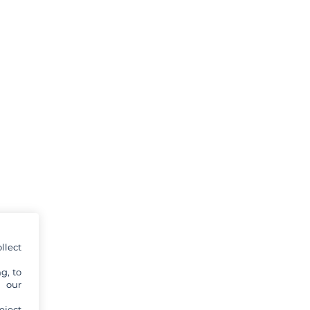
llect
g, to
y our
eject