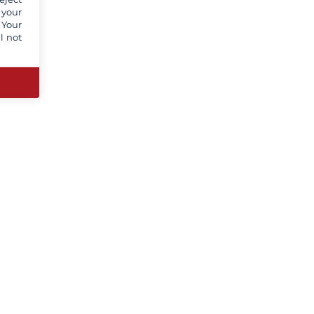
 your
 Your
l not