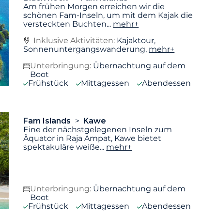
Am frühen Morgen erreichen wir die
schönen Fam-Inseln, um mit dem Kajak die
versteckten Buchten
...
mehr+
Inklusive Aktivitäten:
Kajaktour,
Sonnenuntergangswanderung,
mehr+
Unterbringung:
Übernachtung auf dem
Boot
Frühstück
Mittagessen
Abendessen
Fam Islands
Kawe
Eine der nächstgelegenen Inseln zum
Äquator in Raja Ampat, Kawe bietet
spektakuläre weiße
...
mehr+
Unterbringung:
Übernachtung auf dem
Boot
Frühstück
Mittagessen
Abendessen