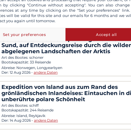
Art des Bootes:
expeditionsschiff
 by clicking "Continue without accepting". You can also change
Bootskapazität:
98 Reisende
erences at any time by clicking on the "Set your preferences" link.
Abreise:
Island, Keflavik
ces will be valid for this site and our emails for 6 months and we wil
Der:
14 Aug 2026
-
andere Daten
act you again until tomorrow.
20-tägige Segelkreuzfahrt in den nordischen
Set your preferences
Accept all
Gewässern: zwischen Spitzbergen und Score
Sund, auf Entdeckungsreise durch die wilde
abgelegenen Landschaften der Arktis
Art des Bootes:
schoner
Bootskapazität:
33 Reisende
Abreise:
Norwegen, Longyearbyen
Der:
12 Aug 2026
-
andere Daten
Expedition von Island aus zum Rand des
grönländischen Inlandeises: Eintauchen in d
unberührte polare Schönheit
Art des Bootes:
schiff
Bootskapazität:
244 Reisende
Abreise:
Island, Reykjavik
Der:
14 Aug 2026
-
andere Daten