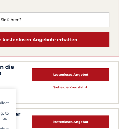
 kostenlosen Angebote erhalten
n die
e
kostenloses Angebot
Siehe die Kreuzfahrt
llect
g, to
en rauer
y our
kostenloses Angebot
eject