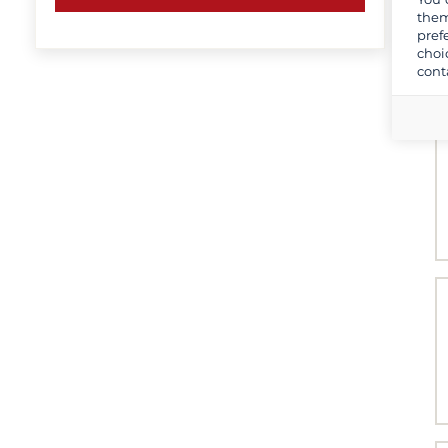
them
pref
choi
cont