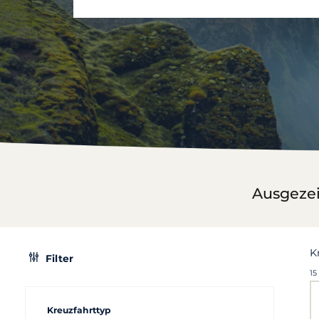
Ausgeze
K
Filter
15
Kreuzfahrttyp