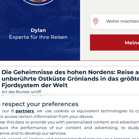
Dylan
Experte für Ihre Reisen
Meine
Die Geheimnisse des hohen Nordens: Reise a
unberührte Ostküste Grönlands in das größt
Fjordsystem der Welt
Art des Bootes:
schiff
Bootskapazität:
220 Reisende
 respect your preferences
Abreise:
Island, Reykjavik
Der:
31 Aug 2026
-
andere Daten
h our 8
partners
, we use cookies or equivalent technologies to co
or access certain information from your device.
se this data to provide you with personalised content and advertisin
Polarexpedition in Grönland: 12 Tage zwisch
ure the performance of our content and advertising, to stud
Natur, Eisbergen und arktischem Leben, von
ence and to develop our services.
Keflavik bis Longyearbyen
can accept all cookies and processing that require your consent, or r