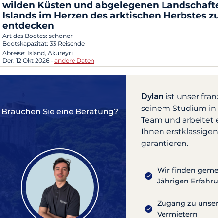
wilden Küsten und abgelegenen Landschaft
Islands im Herzen des arktischen Herbstes z
entdecken
Art des Bootes:
schoner
Bootskapazität:
33 Reisende
Abreise:
Island, Akureyri
Der:
12 Okt 2026
-
andere Daten
Dylan
ist unser fra
seinem Studium in F
Brauchen Sie eine Beratung?
Team und arbeitet
Ihnen erstklassigen
garantieren.
Wir finden gemei
Jährigen Erfahr
Zugang zu unsere
Vermietern