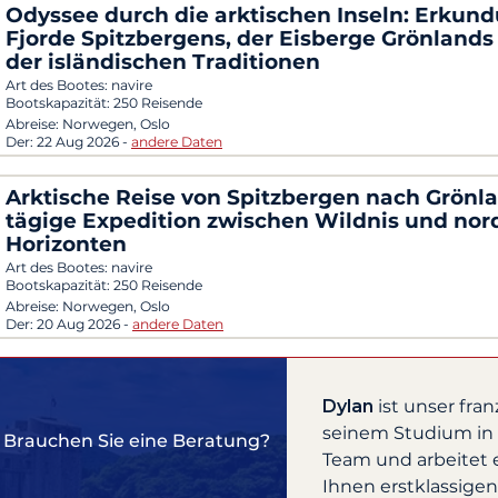
Odyssee durch die arktischen Inseln: Erkun
Fjorde Spitzbergens, der Eisberge Grönlands
der isländischen Traditionen
Art des Bootes:
navire
Bootskapazität:
250 Reisende
Abreise:
Norwegen, Oslo
Der:
22 Aug 2026
-
andere Daten
Arktische Reise von Spitzbergen nach Grönla
tägige Expedition zwischen Wildnis und nor
Horizonten
Art des Bootes:
navire
Bootskapazität:
250 Reisende
Abreise:
Norwegen, Oslo
Der:
20 Aug 2026
-
andere Daten
Dylan
ist unser fra
seinem Studium in F
Brauchen Sie eine Beratung?
Team und arbeitet
Ihnen erstklassigen