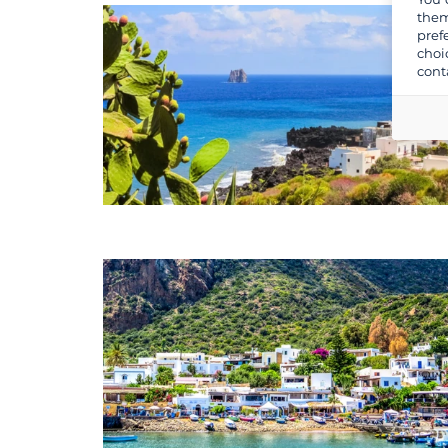
them
pref
choi
cont