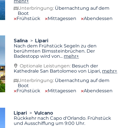
mehr+
Unterbringung:
Übernachtung auf dem
Boot
Frühstück
Mittagessen
Abendessen
Salina
Lipari
Nach dem Frühstück Segeln zu den
berühmten Bimssteinbrüchen. Der
Badestopp wird von
...
mehr+
Optionale Leistungen:
Besuch der
Kathedrale San Bartolomeo von Lipari,
mehr+
Unterbringung:
Übernachtung auf dem
Boot
Frühstück
Mittagessen
Abendessen
Lipari
Vulcano
Rückkehr nach Capo d'Orlando. Frühstück
und Ausschiffung um 9:00 Uhr.