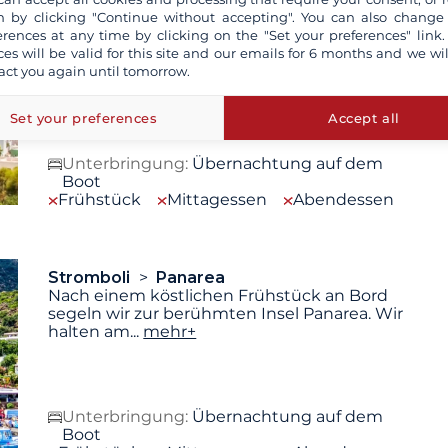
 by clicking "Continue without accepting". You can also change
Vulcano
Stromboli
erences at any time by clicking on the "Set your preferences" link.
Nach dem Frühstück segeln wir zur Insel
ces will be valid for this site and our emails for 6 months and we wil
Stromboli. Der erste Halt wird in Lisca Bianca
act you again until tomorrow.
sein, wo
...
mehr+
Set your preferences
Accept all
Unterbringung:
Übernachtung auf dem
Boot
Frühstück
Mittagessen
Abendessen
Stromboli
Panarea
Nach einem köstlichen Frühstück an Bord
segeln wir zur berühmten Insel Panarea. Wir
halten am
...
mehr+
Unterbringung:
Übernachtung auf dem
Boot