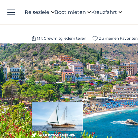
Reiseziele
Boot mieten
Kreuzfahrt
Mit Crewmitgliedern teilen
Zu meinen Favoriten
ALLE FOTOS ANSEHEN