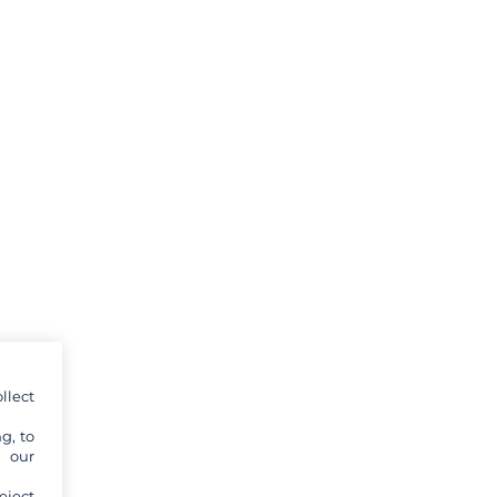
llect
g, to
y our
eject