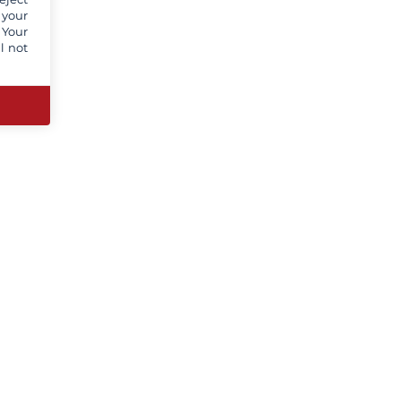
 your
 Your
l not