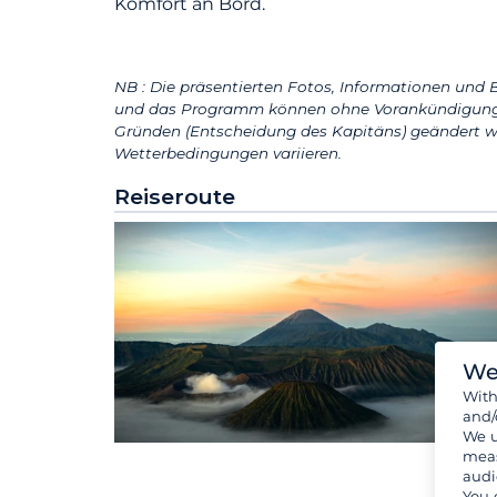
Komfort an Bord.
NB : Die präsentierten Fotos, Informationen und B
und das Programm können ohne Vorankündigung 
Gründen (Entscheidung des Kapitäns) geändert w
Wetterbedingungen variieren.
Reiseroute
We
Wit
and/
We u
meas
audi
You 