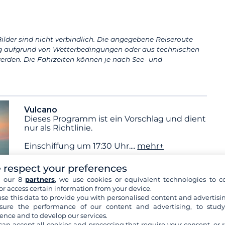
ilder sind nicht verbindlich. Die angegebene Reiseroute
aufgrund von Wetterbedingungen oder aus technischen
erden. Die Fahrzeiten können je nach See- und
Vulcano
Dieses Programm ist ein Vorschlag und dient
nur als Richtlinie.
Einschiffung um 17:30 Uhr.
...
mehr+
 respect your preferences
Unterbringung:
Übernachtung auf dem
h our 8
partners
, we use cookies or equivalent technologies to co
Boot
or access certain information from your device.
Frühstück
Mittagessen
Abendessen
se this data to provide you with personalised content and advertisin
ure the performance of our content and advertising, to stud
ence and to develop our services.
can accept all cookies and processing that require your consent, or r