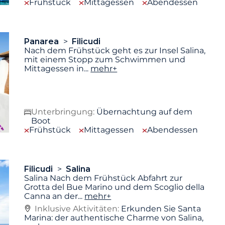
Frühstück
Mittagessen
Abendessen
Panarea
Filicudi
Nach dem Frühstück geht es zur Insel Salina,
mit einem Stopp zum Schwimmen und
Mittagessen in
...
mehr+
Unterbringung:
Übernachtung auf dem
Boot
Frühstück
Mittagessen
Abendessen
Filicudi
Salina
Salina Nach dem Frühstück Abfahrt zur
Grotta del Bue Marino und dem Scoglio della
Canna an der
...
mehr+
Inklusive Aktivitäten:
Erkunden Sie Santa
Marina: der authentische Charme von Salina,