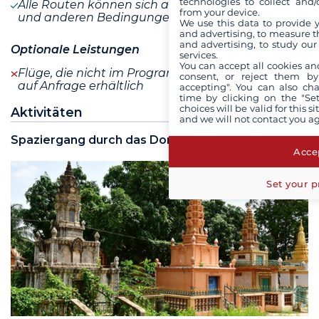
technologies to collect and/
Alle Routen können sich aufgrund von Wetter-
from your device.
und anderen Bedingungen ändern
We use this data to provide 
and advertising, to measure t
and advertising, to study ou
Optionale Leistungen
services.
You can accept all cookies an
Flüge, die nicht im Programm enthalten sind, sind
consent, or reject them by
auf Anfrage erhältlich
accepting". You can also ch
time by clicking on the "Set
choices will be valid for this 
Aktivitäten
and we will not contact you a
Spaziergang durch das Dorf Koh Chen
Accep
Set your p