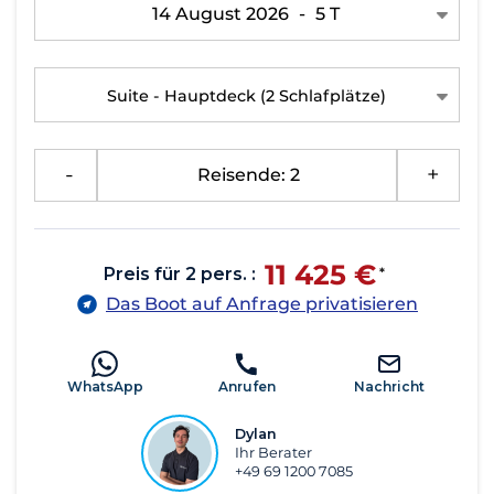
14 August 2026
-
5 T
Suite - Hauptdeck
(2 Schlafplätze)
-
Reisende: 2
+
11 425 €
Preis für 2 pers. :
*
Das Boot auf Anfrage privatisieren
WhatsApp
Anrufen
Nachricht
Dylan
Ihr Berater
+49 69 1200 7085