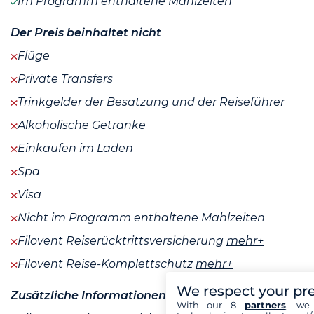
Im Programm enthaltene Mahlzeiten
Der Preis beinhaltet nicht
Flüge
Private Transfers
Trinkgelder der Besatzung und der Reiseführer
Alkoholische Getränke
Einkaufen im Laden
Spa
Visa
Nicht im Programm enthaltene Mahlzeiten
Filovent Reiserücktrittsversicherung
mehr+
Filovent Reise-Komplettschutz
mehr+
We respect your pr
Zusätzliche Informationen
With our 8
partners
, we 