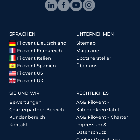
SPRACHEN
UNTERNEHMEN
Filovent Deutschland
Sitemap
Filovent Frankreich
Magazine
Filovent Italien
Bootshersteller
Filovent Spanien
Über uns
Filovent US
Filovent UK
SIE UND WIR
RECHTLICHES
Bewertungen
AGB Filovent -
Charterpartner-Bereich
Kabinenkreuzfahrt
Kundenbereich
AGB Filovent - Charter
Kontakt
Impressum &
Datenschutz
Cookie-Verwaltung