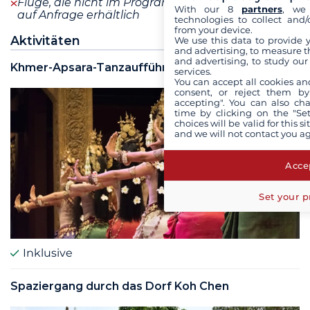
Flüge, die nicht im Programm enthalten sind, sind
With our 8
partners
, we 
auf Anfrage erhältlich
technologies to collect and/
from your device.
Aktivitäten
We use this data to provide 
and advertising, to measure t
and advertising, to study ou
Khmer-Apsara-Tanzaufführung
services.
You can accept all cookies an
consent, or reject them by
accepting". You can also ch
time by clicking on the "Set
choices will be valid for this 
and we will not contact you a
Accep
Set your p
Inklusive
Spaziergang durch das Dorf Koh Chen