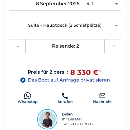
8 September 2026
-
4 T
Suite - Hauptdeck
(2 Schlafplätze)
-
Reisende: 2
+
8 330 €
Preis für 2 pers. :
*
Das Boot auf Anfrage privatisieren
WhatsApp
Anrufen
Nachricht
Dylan
Ihr Berater
+49 69 1200 7085