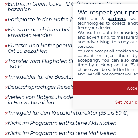
Eintritt in Green Cave : 12 € / Person vor Ort zu
bezahlen
We respect your pr
With our 8
partners
, we 
Parkplätze in den Häfen (ab) : 120 €
technologies to collect and/
from your device.
Ein Strandtuch kann bei der Ankunft für 12 Euro
We use this data to provide 
erworben werden
and advertising, to measure t
and advertising, to study ou
Kurtaxe und Hafengebühren : 60 € / Person vor
services.
Ort zu bezahlen
You can accept all cookies an
consent, or reject them by
accepting". You can also ch
Transfer vom Flughafen Split zum Hafen von Split
time by clicking on the "Set
: 60 €
choices will be valid for this 
and we will not contact you a
Trinkgelder für die Besatzung : 100 € / Person
Deutschsprachiger Reiseleiter
Accep
Verleih von Babystuhl oder Babybett : 50 € vor Ort
Set your p
in Bar zu bezahlen
Trinkgeld für den Kreuzfahrtdirektor (35 bis 50 €)
Nicht im Programm enthaltene Aktivitäten
Nicht im Programm enthaltene Mahlzeiten