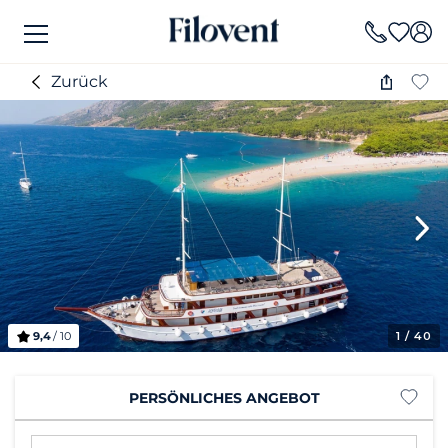
Zurück
9,4
/ 10
1
/ 40
PERSÖNLICHES ANGEBOT