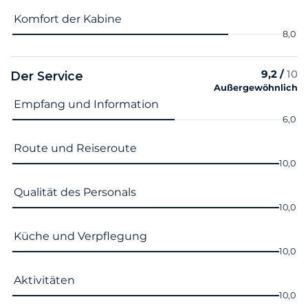
Komfort der Kabine
8,0
9,2 /
10
Der Service
Außergewöhnlich
Name des Kriteriums
Note
Empfang und Information
6,0
Route und Reiseroute
10,0
Qualität des Personals
10,0
Küche und Verpflegung
10,0
Aktivitäten
10,0