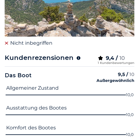
Nicht inbegriffen
Kundenrezensionen
9,4 /
10
1 Kundenbewertungen
9,5 /
10
Das Boot
Außergewöhnlich
Name des Kriteriums
Note
Allgemeiner Zustand
10,0
Ausstattung des Bootes
10,0
Komfort des Bootes
10,0