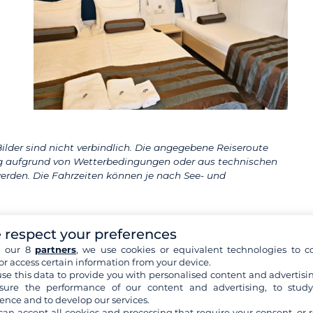
ilder sind nicht verbindlich. Die angegebene Reiseroute
aufgrund von Wetterbedingungen oder aus technischen
erden. Die Fahrzeiten können je nach See- und
 respect your preferences
h our 8
partners
, we use cookies or equivalent technologies to co
or access certain information from your device.
se this data to provide you with personalised content and advertisin
ure the performance of our content and advertising, to stud
Split
Makarska
ence and to develop our services.
Um 13 Uhr Abfahrt vom Hafen Split in
can accept all cookies and processing that require your consent, or r