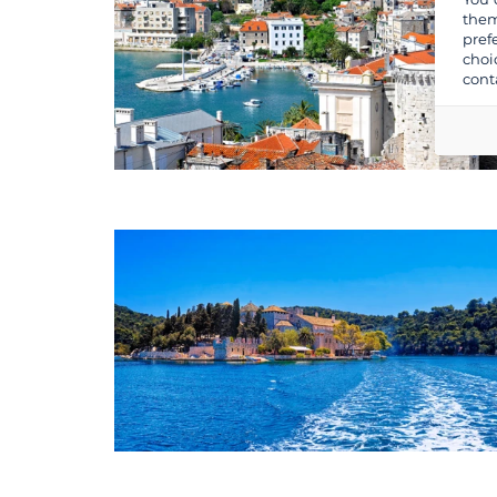
them
pref
choi
cont