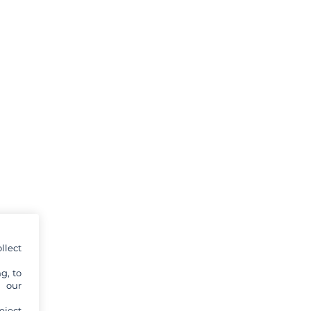
llect
g, to
y our
eject