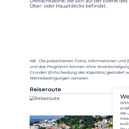
Dreifachkabine, die sich auf der Ebene des
Ober- oder Hauptdecks befindet.
NB : Die präsentierten Fotos, Informationen und B
und das Programm können ohne Vorankündigung 
Gründen (Entscheidung des Kapitäns) geändert w
Wetterbedingungen variieren.
Reiseroute
We
Wit
and/
We u
meas
audi
You 