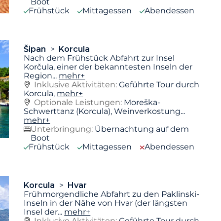
Boot
Frühstück
Mittagessen
Abendessen
Šipan
Korcula
Nach dem Frühstück Abfahrt zur Insel
Korčula, einer der bekanntesten Inseln der
Region
...
mehr+
Inklusive Aktivitäten:
Geführte Tour durch
Korcula,
mehr+
Optionale Leistungen:
Moreška-
Schwerttanz (Korcula), Weinverkostung...
mehr+
Unterbringung:
Übernachtung auf dem
Boot
Frühstück
Mittagessen
Abendessen
Korcula
Hvar
Frühmorgendliche Abfahrt zu den Paklinski-
Inseln in der Nähe von Hvar (der längsten
Insel der
...
mehr+
Inklusive Aktivitäten:
Geführte Tour durch