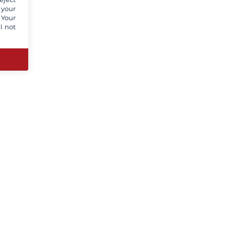
 your
 Your
l not