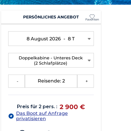
PERSÖNLICHES ANGEBOT
Favoriten
8 August 2026
-
8 T
Doppelkabine - Unteres Deck
(2 Schlafplätze)
-
Reisende: 2
+
2 900 €
Preis für 2 pers. :
Das Boot auf Anfrage
privatisieren