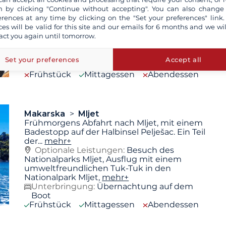
Richtung Süden nach Makarska
 by clicking "Continue without accepting". You can also change
(Spätankömmlinge können in
...
mehr+
erences at any time by clicking on the "Set your preferences" link.
ces will be valid for this site and our emails for 6 months and we wil
act you again until tomorrow.
Unterbringung:
Übernachtung auf dem
Set your preferences
Accept all
Boot
Frühstück
Mittagessen
Abendessen
Makarska
Mljet
Frühmorgens Abfahrt nach Mljet, mit einem
Badestopp auf der Halbinsel Pelješac. Ein Teil
der
...
mehr+
Optionale Leistungen:
Besuch des
Nationalparks Mljet, Ausflug mit einem
umweltfreundlichen Tuk-Tuk in den
Nationalpark Mljet,
mehr+
Unterbringung:
Übernachtung auf dem
Boot
Frühstück
Mittagessen
Abendessen