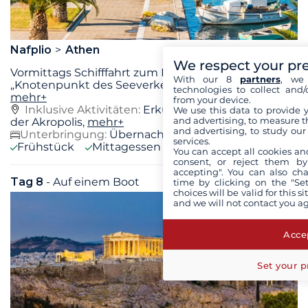
Nafplio
Athen
We respect your pr
Vormittags Schifffahrt zum Hafen von Piräus, dem
With our 8
partners
, we 
„Knotenpunkt des Seeverkehrs“, der seit der
...
technologies to collect and/
mehr+
from your device.
Inklusive Aktivitäten:
Erkundung von Athen und
We use this data to provide 
and advertising, to measure t
der Akropolis,
mehr+
and advertising, to study ou
Unterbringung:
Übernachtung auf dem Boot
services.
Frühstück
Mittagessen
Abendessen
You can accept all cookies an
consent, or reject them by
accepting". You can also ch
Tag 8
- Auf einem Boot
Mi. 14 April 2027
time by clicking on the "Set
choices will be valid for this 
and we will not contact you a
Accep
Set your p