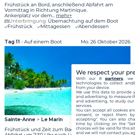
Frühstück an Bord, anschließend Abfahrt am
Vormittag in Richtung Martinique.
Ankerplatz vor dem
...
mehr+
Unterbringung:
Übernachtung auf dem Boot
Frühstück
Mittagessen
Abendessen
Tag 11
- Auf einem Boot
Mo. 26 Oktober 2026
We respect your pr
With our 8
partners
, we 
technologies to collect and/
from your device.
We use this data to provide 
and advertising, to measure t
and advertising, to study ou
services.
You can accept all cookies an
consent, or reject them by
accepting". You can also ch
Sainte-Anne
Le Marin
time by clicking on the "Set
choices will be valid for this 
Frühstück und Zeit zum Baden, anschließend
and we will not contact you a
Abfahrt um 7:30 Uhr nach Le Marin, um den Bus in
...