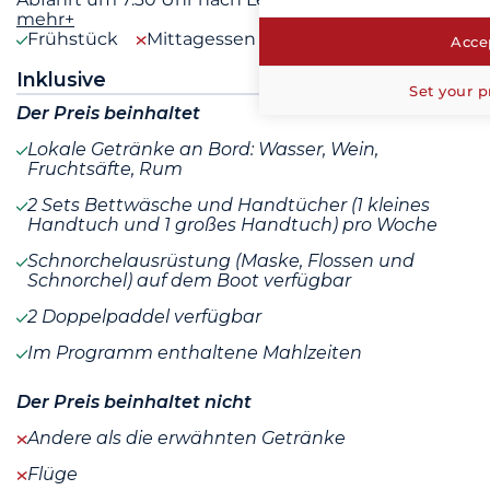
mehr+
Frühstück
Mittagessen
Abendessen
Accep
Inklusive
Set your p
Der Preis beinhaltet
Lokale Getränke an Bord: Wasser, Wein,
Fruchtsäfte, Rum
2 Sets Bettwäsche und Handtücher (1 kleines
Handtuch und 1 großes Handtuch) pro Woche
Schnorchelausrüstung (Maske, Flossen und
Schnorchel) auf dem Boot verfügbar
2 Doppelpaddel verfügbar
Im Programm enthaltene Mahlzeiten
Der Preis beinhaltet nicht
Andere als die erwähnten Getränke
Flüge