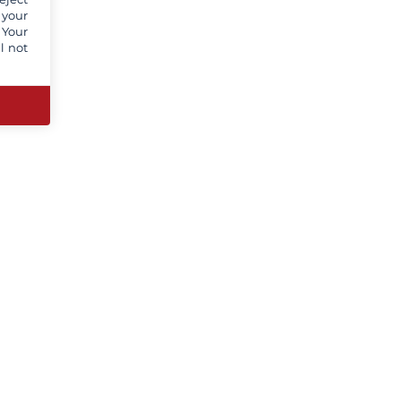
 your
 Your
l not