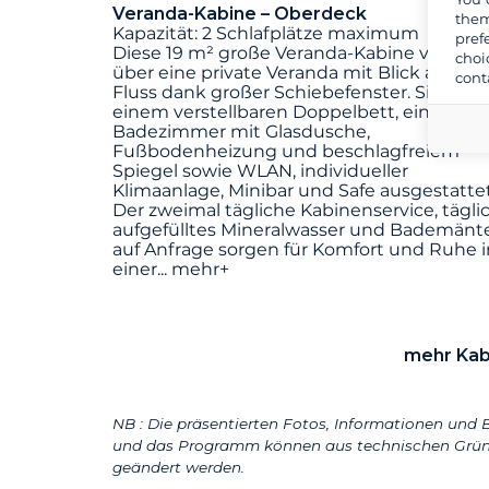
Veranda-Kabine – Oberdeck
them
Kapazität: 2 Schlafplätze maximum
pref
Diese 19 m² große Veranda-Kabine verfügt
choi
über eine private Veranda mit Blick auf de
cont
Fluss dank großer Schiebefenster. Sie ist m
einem verstellbaren Doppelbett, einem
Badezimmer mit Glasdusche,
Fußbodenheizung und beschlagfreiem
Spiegel sowie WLAN, individueller
Klimaanlage, Minibar und Safe ausgestattet
Der zweimal tägliche Kabinenservice, tägli
aufgefülltes Mineralwasser und Bademänt
auf Anfrage sorgen für Komfort und Ruhe i
einer
...
mehr+
mehr Kab
NB : Die präsentierten Fotos, Informationen und B
und das Programm können aus technischen Grün
geändert werden.