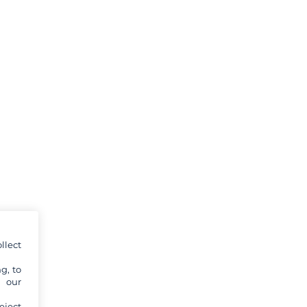
llect
g, to
y our
eject