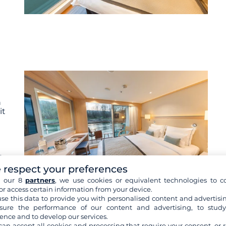
n
it
.
ch
 respect your preferences
el
h our 8
partners
, we use cookies or equivalent technologies to co
n
or access certain information from your device.
se this data to provide you with personalised content and advertisin
ure the performance of our content and advertising, to stud
ence and to develop our services.
can accept all cookies and processing that require your consent, or r