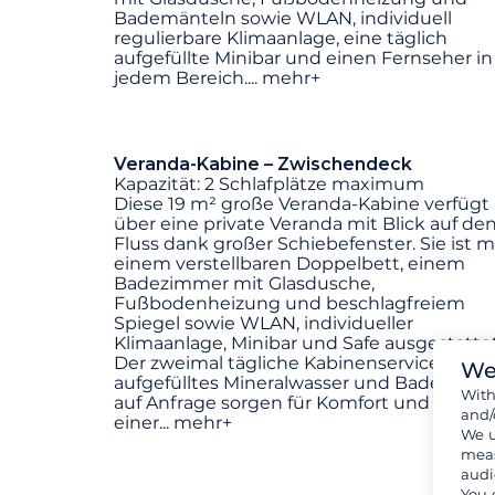
Bademänteln sowie WLAN, individuell
regulierbare Klimaanlage, eine täglich
aufgefüllte Minibar und einen Fernseher in
jedem Bereich.
...
mehr+
Veranda-Kabine – Zwischendeck
Kapazität: 2 Schlafplätze maximum
Diese 19 m² große Veranda-Kabine verfügt
über eine private Veranda mit Blick auf de
Fluss dank großer Schiebefenster. Sie ist m
einem verstellbaren Doppelbett, einem
Badezimmer mit Glasdusche,
Fußbodenheizung und beschlagfreiem
Spiegel sowie WLAN, individueller
Klimaanlage, Minibar und Safe ausgestattet
Der zweimal tägliche Kabinenservice, tägli
We
aufgefülltes Mineralwasser und Bademänt
Wit
auf Anfrage sorgen für Komfort und Ruhe i
and/
einer
...
mehr+
We u
meas
audi
You 