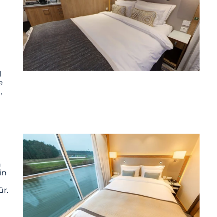
l
e
,
n
in
ür.