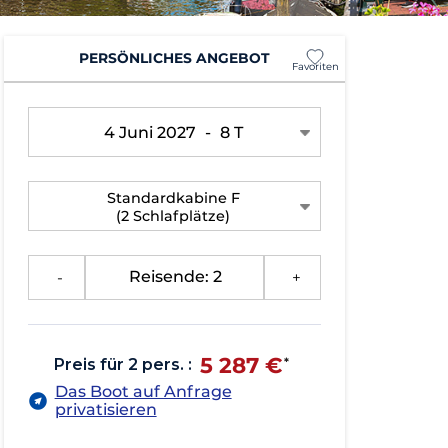
PERSÖNLICHES ANGEBOT
Favoriten
4 Juni 2027
-
8 T
Standardkabine F
(2 Schlafplätze)
-
Reisende: 2
+
5 287 €
Preis für 2 pers. :
*
Das Boot auf Anfrage
privatisieren