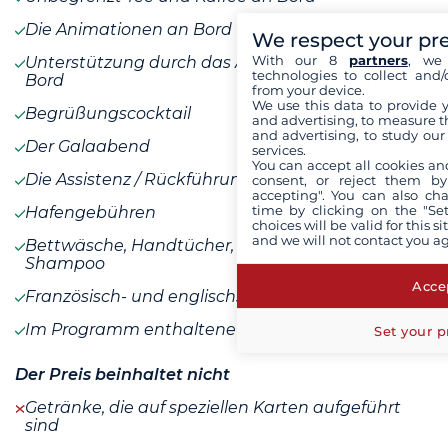
Die Animationen an Bord
We respect your pr
With our 8
partners
, we 
Unterstützung durch das Animationsteam an
technologies to collect and/
Bord
from your device.
We use this data to provide 
Begrüßungscocktail
and advertising, to measure t
and advertising, to study ou
Der Galaabend
services.
You can accept all cookies an
Die Assistenz / Rückführungsversicherung
consent, or reject them by
accepting". You can also ch
time by clicking on the "Set
Hafengebühren
choices will be valid for this 
and we will not contact you a
Bettwäsche, Handtücher, Duschgel und
Shampoo
Accep
Französisch- und englischsprachige Reiseführer
Im Programm enthaltene Mahlzeiten
Set your p
Der Preis beinhaltet nicht
Getränke, die auf speziellen Karten aufgeführt
sind