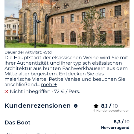
Dauer der Aktivität: 4Std.
Die Hauptstadt der elsässischen Weine wird Sie mit
ihrer Authentizität und ihrer typisch elsässischen
Architektur aus bunten Fachwerkhäusern aus dem
Mittelalter begeistern. Entdecken Sie das
malerische Viertel Petite Venise und besuchen Sie
anschließend
...
mehr+
Nicht inbegriffen
72 € / Pers.
Kundenrezensionen
8,1 /
10
4 Kundenbewertungen
8,3 /
10
Das Boot
Hervorragend
Name des Kriteriums
Note