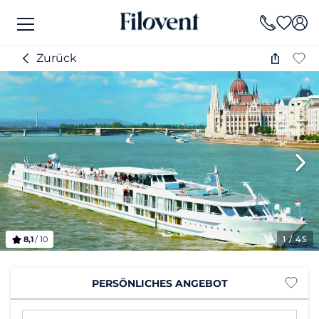
Zurück
8,1
/ 10
1
/ 45
PERSÖNLICHES ANGEBOT