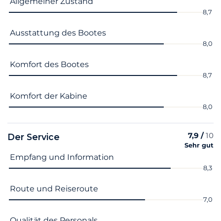
Allgemeiner Zustand
8,7
Ausstattung des Bootes
8,0
Komfort des Bootes
8,7
Komfort der Kabine
8,0
7,9 /
10
Der Service
Sehr gut
Name des Kriteriums
Note
Empfang und Information
8,3
Route und Reiseroute
7,0
Qualität des Personals