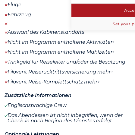
Flüge
Accep
Fahrzeug
Set your p
Auswahl des Kabinenstandorts
Nicht im Programm enthaltene Aktivitäten
Nicht im Programm enthaltene Mahlzeiten
Trinkgeld für Reiseleiter und/oder die Besatzung
Filovent Reiserücktrittsversicherung
mehr+
Filovent Reise-Komplettschutz
mehr+
Zusätzliche Informationen
Englischsprachige Crew
Das Abendessen ist nicht inbegriffen, wenn der
Check-in nach Beginn des Dienstes erfolgt
Optionale Leistungen