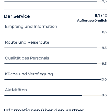
9,5
9,1 /
10
Der Service
Außergewöhnlich
Name des Kriteriums
Note
Empfang und Information
8,5
Route und Reiseroute
9,5
Qualität des Personals
9,5
Küche und Verpflegung
10,0
Aktivitäten
8,0
Informationen über den Partner