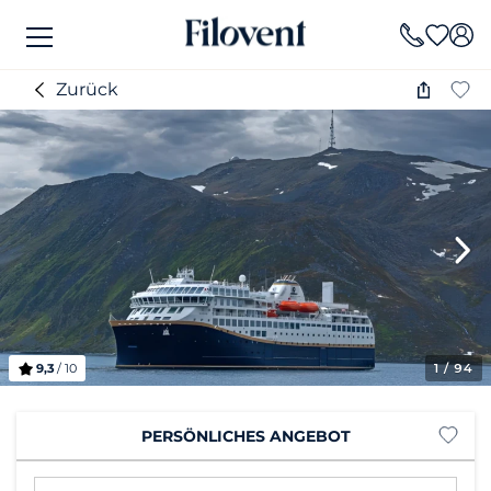
Zurück
9,3
/ 10
1
/ 94
PERSÖNLICHES ANGEBOT