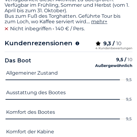
Verfügbar im Frühling, Sommer und Herbst (vom 1.
April bis zum 31. Oktober).
Bus zum Fuß des Torghatten. Geführte Tour bis
zum Loch, wo Kaffee serviert wird.
...
mehr+
Nicht inbegriffen
140 € / Pers.
Kundenrezensionen
9,3 /
10
4 Kundenbewertungen
9,5 /
10
Das Boot
Außergewöhnlich
Name des Kriteriums
Note
Allgemeiner Zustand
9,5
Ausstattung des Bootes
9,5
Komfort des Bootes
9,5
Komfort der Kabine