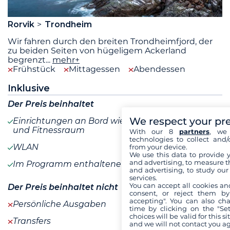
Rorvik
Trondheim
Wir fahren durch den breiten Trondheimfjord, der
zu beiden Seiten von hügeligem Ackerland
begrenzt
...
mehr+
Frühstück
Mittagessen
Abendessen
Inklusive
Der Preis beinhaltet
We respect your pr
Einrichtungen an Bord wie Whirlpools, Saunen
und Fitnessraum
With our 8
partners
, we 
technologies to collect and/
WLAN
from your device.
We use this data to provide 
and advertising, to measure t
Im Programm enthaltene Mahlzeiten
and advertising, to study ou
services.
You can accept all cookies an
Der Preis beinhaltet nicht
consent, or reject them by
accepting". You can also ch
Persönliche Ausgaben
time by clicking on the "Set
choices will be valid for this 
Transfers
and we will not contact you a