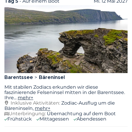
Tag 5
- Auf einem Boot
Mi. 12 Mai 2027
Barentssee
Bäreninsel
Mit stabilen Zodiacs erkunden wir diese
faszinierende Felseninsel mitten in der Barentssee.
Ihre
...
mehr+
Inklusive Aktivitäten:
Zodiac-Ausflug um die
Bäreninseln,
mehr+
Unterbringung:
Übernachtung auf dem Boot
Frühstück
Mittagessen
Abendessen