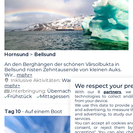
Hornsund
Bellsund
An den Berghängen der schönen Vårsolbukta in
Bellsund nisten Zehntausende von kleinen Auks.
Wir
...
mehr+
Inklusive Aktivitäten:
Wanderung in Bellsund,
We respect your pr
mehr+
Unterbringung:
Übernachtung auf dem Boot
With our 8
partners
, we 
Frühstück
Mittagessen
Abendessen
technologies to collect and/
from your device.
We use this data to provide 
and advertising, to measure t
Tag 10
- Auf einem Boot
Mo. 17 Mai 2027
and advertising, to study ou
services.
You can accept all cookies an
consent, or reject them by
accepting". You can also ch