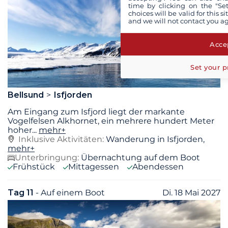
time by clicking on the "Set
choices will be valid for this 
and we will not contact you a
Accep
Set your p
Bellsund
Isfjorden
Am Eingang zum Isfjord liegt der markante
Vogelfelsen Alkhornet, ein mehrere hundert Meter
hoher
...
mehr+
Inklusive Aktivitäten:
Wanderung in Isfjorden,
mehr+
Unterbringung:
Übernachtung auf dem Boot
Frühstück
Mittagessen
Abendessen
Tag 11
- Auf einem Boot
Di. 18 Mai 2027