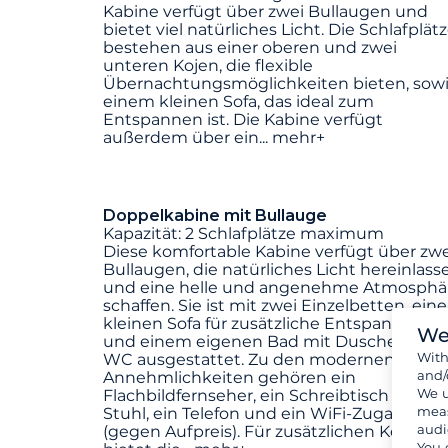
Kabine verfügt über zwei Bullaugen und
bietet viel natürliches Licht. Die Schlafplät
bestehen aus einer oberen und zwei
unteren Kojen, die flexible
Übernachtungsmöglichkeiten bieten, sow
einem kleinen Sofa, das ideal zum
Entspannen ist. Die Kabine verfügt
außerdem über ein
...
mehr+
Doppelkabine mit Bullauge
Kapazität: 2 Schlafplätze maximum
Diese komfortable Kabine verfügt über zwe
Bullaugen, die natürliches Licht hereinlass
und eine helle und angenehme Atmosphä
schaffen. Sie ist mit zwei Einzelbetten, ei
kleinen Sofa für zusätzliche Entspannung
We
und einem eigenen Bad mit Dusche und
Wit
WC ausgestattet. Zu den modernen
and/
Annehmlichkeiten gehören ein
We u
Flachbildfernseher, ein Schreibtisch mit
meas
Stuhl, ein Telefon und ein WiFi-Zugang
audi
(gegen Aufpreis). Für zusätzlichen Komfort
You 