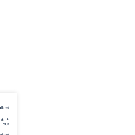
llect
g, to
y our
eject