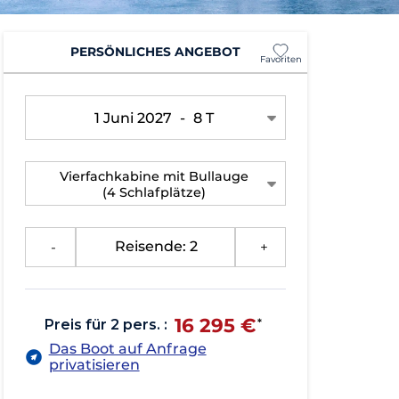
PERSÖNLICHES ANGEBOT
Favoriten
1 Juni 2027
-
8 T
Vierfachkabine mit Bullauge
(4 Schlafplätze)
-
Reisende: 2
+
16 295 €
Preis für 2 pers. :
*
Das Boot auf Anfrage
privatisieren