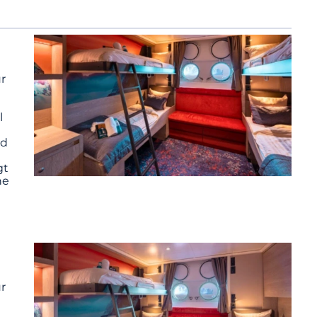
ür
l
nd
gt
he
ür