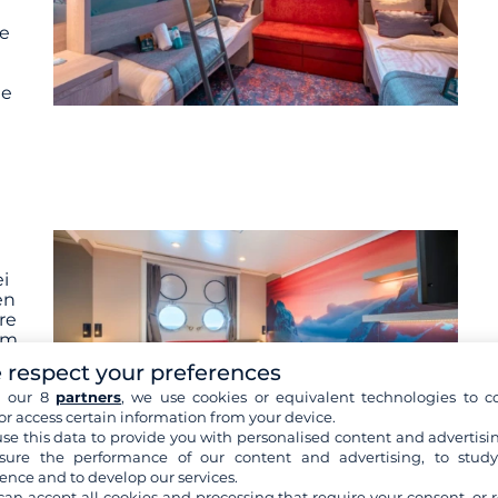
ze
ie
i
en
re
nem
 respect your preferences
h our 8
partners
, we use cookies or equivalent technologies to co
or access certain information from your device.
se this data to provide you with personalised content and advertisin
ure the performance of our content and advertising, to stud
ence and to develop our services.
can accept all cookies and processing that require your consent, or r