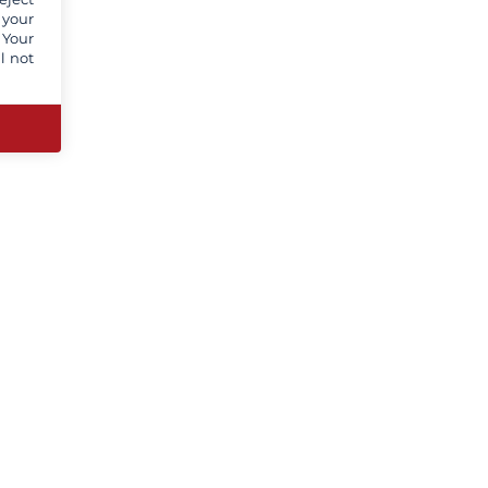
 your
 Your
l not