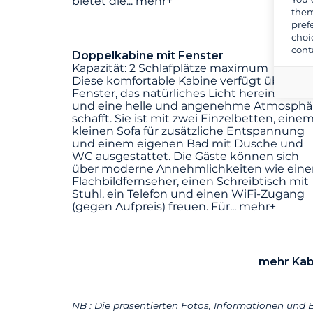
bietet die
...
mehr+
them
pref
choi
cont
Doppelkabine mit Fenster
Kapazität: 2 Schlafplätze maximum
Diese komfortable Kabine verfügt über ein
Fenster, das natürliches Licht hereinlässt
und eine helle und angenehme Atmosphä
schafft. Sie ist mit zwei Einzelbetten, eine
kleinen Sofa für zusätzliche Entspannung
und einem eigenen Bad mit Dusche und
WC ausgestattet. Die Gäste können sich
über moderne Annehmlichkeiten wie eine
Flachbildfernseher, einen Schreibtisch mit
Stuhl, ein Telefon und einen WiFi-Zugang
(gegen Aufpreis) freuen. Für
...
mehr+
mehr Kab
NB : Die präsentierten Fotos, Informationen und B