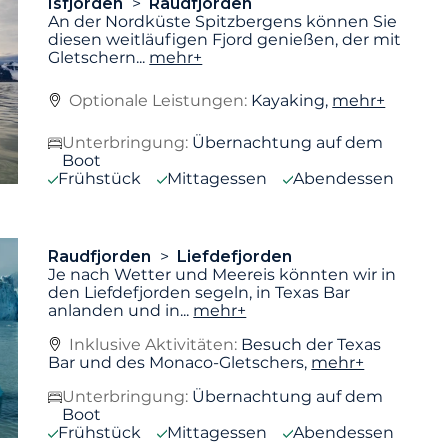
Isfjorden
Raudfjorden
An der Nordküste Spitzbergens können Sie
diesen weitläufigen Fjord genießen, der mit
Gletschern
...
mehr+
Optionale Leistungen:
Kayaking,
mehr+
Unterbringung:
Übernachtung auf dem
Boot
Frühstück
Mittagessen
Abendessen
Raudfjorden
Liefdefjorden
Je nach Wetter und Meereis könnten wir in
den Liefdefjorden segeln, in Texas Bar
anlanden und in
...
mehr+
Inklusive Aktivitäten:
Besuch der Texas
Bar und des Monaco-Gletschers,
mehr+
Unterbringung:
Übernachtung auf dem
Boot
Frühstück
Mittagessen
Abendessen