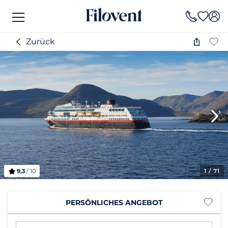
Zurück
9,3
/ 10
1
/ 71
PERSÖNLICHES ANGEBOT