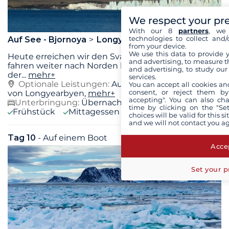
We respect your pr
With our 8
partners
, we 
technologies to collect and/
Auf See - Bjornoya
Longyearbyen
from your device.
We use this data to provide 
Heute erreichen wir den Svalbard-Archipel und
and advertising, to measure t
fahren weiter nach Norden bis nach Spitzbergen,
and advertising, to study ou
der
...
mehr+
services.
Optionale Leistungen:
Ausflüge zur Erkundung
You can accept all cookies an
consent, or reject them by
von Longyearbyen,
mehr+
accepting". You can also ch
Unterbringung:
Übernachtung auf dem Boot
time by clicking on the "Set
Frühstück
Mittagessen
Abendessen
choices will be valid for this 
and we will not contact you a
Tag 10
- Auf einem Boot
Mi. 26 August 2026
Accep
Set your p