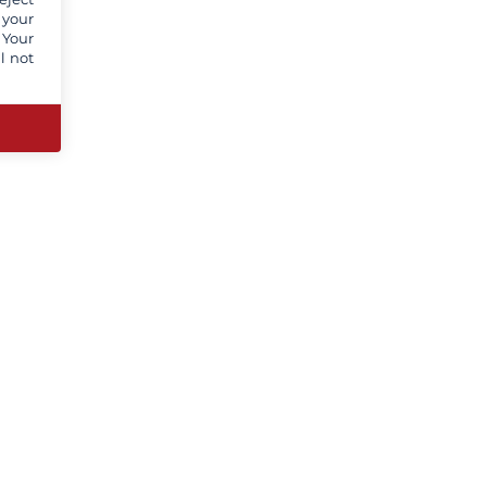
 your
 Your
l not