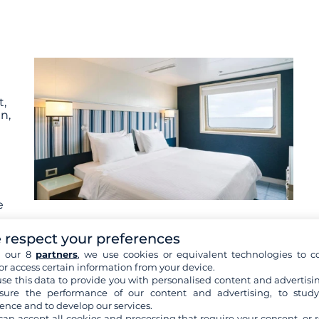
t,
n,
e
 respect your preferences
h our 8
partners
, we use cookies or equivalent technologies to co
or access certain information from your device.
se this data to provide you with personalised content and advertisin
ure the performance of our content and advertising, to stud
ence and to develop our services.
t,
can accept all cookies and processing that require your consent, or r