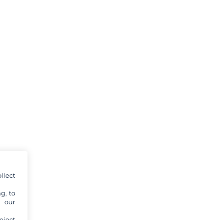
llect
g, to
y our
eject