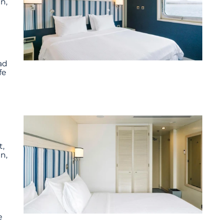
n,
ad
fe
t,
n,
e