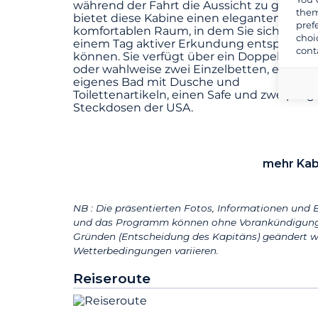
während der Fahrt die Aussicht zu genieße
them
bietet diese Kabine einen eleganten und
pref
komfortablen Raum, in dem Sie sich nach
choi
einem Tag aktiver Erkundung entspannen
cont
können. Sie verfügt über ein Doppelbett
oder wahlweise zwei Einzelbetten, ein
eigenes Bad mit Dusche und
Toilettenartikeln, einen Safe und zweipolig
Steckdosen der USA.
mehr Kab
NB : Die präsentierten Fotos, Informationen und B
und das Programm können ohne Vorankündigung 
Gründen (Entscheidung des Kapitäns) geändert w
Wetterbedingungen variieren.
Reiseroute