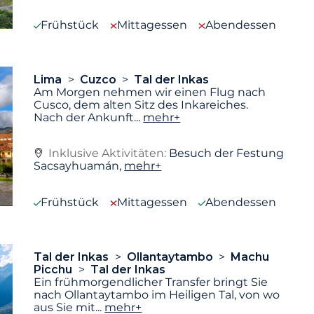
Frühstück
Mittagessen
Abendessen
Lima
Cuzco
Tal der Inkas
Am Morgen nehmen wir einen Flug nach
Cusco, dem alten Sitz des Inkareiches.
Nach der Ankunft
...
mehr+
Inklusive Aktivitäten:
Besuch der Festung
Sacsayhuamán,
mehr+
Frühstück
Mittagessen
Abendessen
Tal der Inkas
Ollantaytambo
Machu
Picchu
Tal der Inkas
Ein frühmorgendlicher Transfer bringt Sie
nach Ollantaytambo im Heiligen Tal, von wo
aus Sie mit
...
mehr+