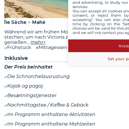
and advertising, to study ou
services.
You can accept all cookies an
consent, or reject them by
accepting". You can also ch
Île Sèche
Mahé
time by clicking on the "Set
choices will be valid for this 
Während wir am frühen Morgen wieder in See
and we will not contact you a
stechen, um nach Victoria zurückzukehren,
genießen
...
mehr+
Accep
Frühstück
Mittagessen
Abendessen
Inklusive
Set your p
Der Preis beinhaltet
Die Schnorchelausrüstung
Kajak og pagaj
Besætningstjenester
Nachmittagstee / Kaffee & Gebäck
Im Programm enthaltene Aktivitäten
Im Programm enthaltene Mahlzeiten