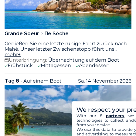
Grande Soeur
Île Sèche
Genießen Sie eine letzte ruhige Fahrt zurück nach
Mahé. Unser letzter Zwischenstopp führt uns
...
mehr+
Unterbringung:
Übernachtung auf dem Boot
Frühstück
Mittagessen
Abendessen
Tag 8
- Auf einem Boot
Sa. 14 November 2026
We respect your pr
With our 8
partners
, we 
technologies to collect and/
from your device.
We use this data to provide 
and advertising, to measure t