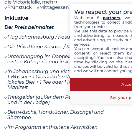
die Victoriafälle,
mehr+
Frühstück
Mittagessen
Abendessen
We respect your pr
Inklusive
With our 8
partners
, we 
technologies to collect and/
from your device.
Der Preis beinhaltet
We use this data to provide 
and advertising, to measure t
Flug Johannesburg / Kasane
and advertising, to study ou
services.
Die Privatflüge Kasane / Kariba / Victoria Falls
You can accept all cookies an
consent, or reject them by
Unterbringung im Doppelzimmer in Lodges der
accepting". You can also ch
ersten Kategorie und in 4- und 5*NL-Hotels
time by clicking on the "Set
choices will be valid for this 
and we will not contact you a
In Johannesburg und Victoria Falls inkl. Getränke:
1 Wasser + 1 Glas lokalen Wein oder 1 Soda oder 1
lokales Bier + 1 Tee oder 1 Kaffee pro Person und
Accep
Mahlzeit
Trinkgelder (außer dem Personal auf dem Schiff
Set your p
und in der Lodge)
Bettwäsche, Handtücher, Duschgel und
Shampoo
Im Programm enthaltene Aktivitäten