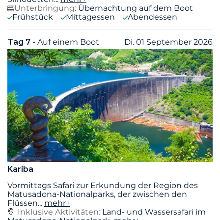
Unterbringung:
Übernachtung auf dem Boot
Frühstück
Mittagessen
Abendessen
Tag 7
- Auf einem Boot
Di. 01 September 2026
Kariba
Vormittags Safari zur Erkundung der Region des
Matusadona-Nationalparks, der zwischen den
Flüssen
...
mehr+
Inklusive Aktivitäten:
Land- und Wassersafari im