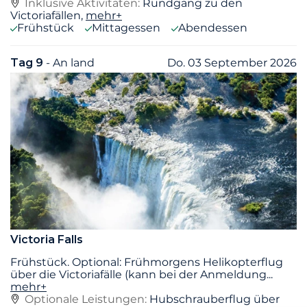
Inklusive Aktivitäten:
Rundgang zu den
Victoriafällen,
mehr+
Frühstück
Mittagessen
Abendessen
Tag 9
- An land
Do. 03 September 2026
Victoria Falls
Frühstück. Optional: Frühmorgens Helikopterflug
über die Victoriafälle (kann bei der Anmeldung
...
mehr+
Optionale Leistungen:
Hubschrauberflug über