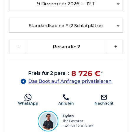
9 Dezember 2026
-
12 T
Standardkabine F
(2 Schlafplätze)
-
Reisende: 2
+
8 726 €
Preis für 2 pers. :
*
Das Boot auf Anfrage privatisieren
WhatsApp
Anrufen
Nachricht
Dylan
Ihr Berater
+49 69 1200 7085