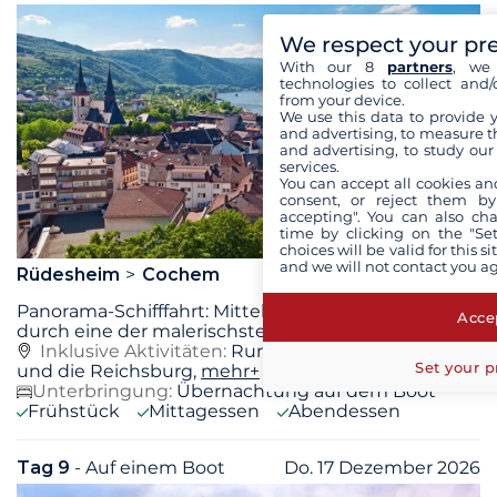
We respect your pr
With our 8
partners
, we 
technologies to collect and/
from your device.
We use this data to provide 
and advertising, to measure t
and advertising, to study ou
services.
You can accept all cookies an
consent, or reject them by
accepting". You can also ch
time by clicking on the "Set
choices will be valid for this 
and we will not contact you a
Rüdesheim
Cochem
Panorama-Schifffahrt: Mittelrhein Der Rhein fließt
Accep
durch eine der malerischsten Regionen
...
mehr+
Inklusive Aktivitäten:
Rundgang durch Cochem
Set your p
und die Reichsburg,
mehr+
Unterbringung:
Übernachtung auf dem Boot
Frühstück
Mittagessen
Abendessen
Tag 9
- Auf einem Boot
Do. 17 Dezember 2026