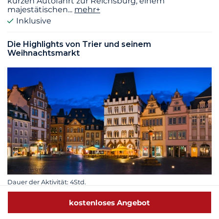
kurzen Autofahrt zur Reichsburg, einem
majestätischen
...
mehr+
Inklusive
Die Highlights von Trier und seinem
Weihnachtsmarkt
Dauer der Aktivität: 4Std.
Entdecken Sie Trier, einst mächtiges regionales
Zentrum des Römischen Reiches und des Heiligen
kostenloses Angebot
Römischen Reiches Deutscher Nation, und seinen
lebhaften Weihnachtsmarkt. Die Überreste der