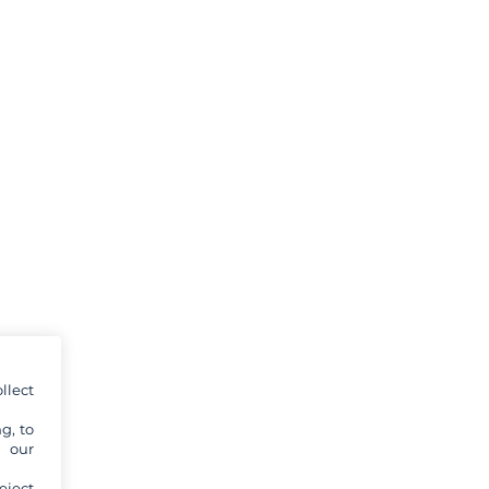
llect
g, to
y our
eject