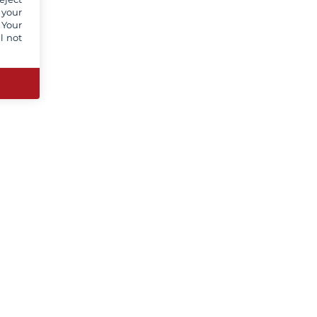
 your
 Your
l not