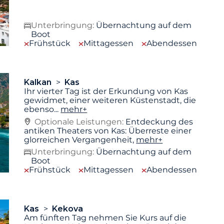
Unterbringung:
Übernachtung auf dem
Boot
Frühstück
Mittagessen
Abendessen
Kalkan
Kas
Ihr vierter Tag ist der Erkundung von Kas
gewidmet, einer weiteren Küstenstadt, die
ebenso
...
mehr+
Optionale Leistungen:
Entdeckung des
antiken Theaters von Kas: Überreste einer
glorreichen Vergangenheit,
mehr+
Unterbringung:
Übernachtung auf dem
Boot
Frühstück
Mittagessen
Abendessen
Kas
Kekova
Am fünften Tag nehmen Sie Kurs auf die