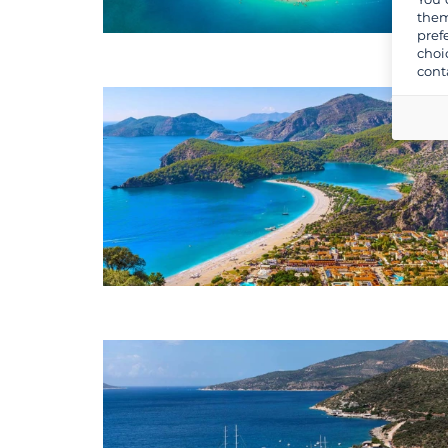
them
pref
choi
cont