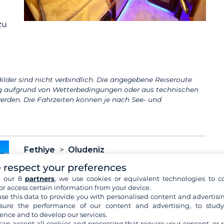
zu
ilder sind nicht verbindlich. Die angegebene Reiseroute
aufgrund von Wetterbedingungen oder aus technischen
erden. Die Fahrzeiten können je nach See- und
Fethiye
Oludeniz
Dieses Programm ist ein Vorschlag und dient
 respect your preferences
nur als Richtlinie.
h our 8
partners
, we use cookies or equivalent technologies to co
Ihre Kreuzfahrt beginnt am
...
mehr+
or access certain information from your device.
se this data to provide you with personalised content and advertisin
ure the performance of our content and advertising, to stud
ence and to develop our services.
Unterbringung:
Übernachtung auf dem
can accept all cookies and processing that require your consent, or r