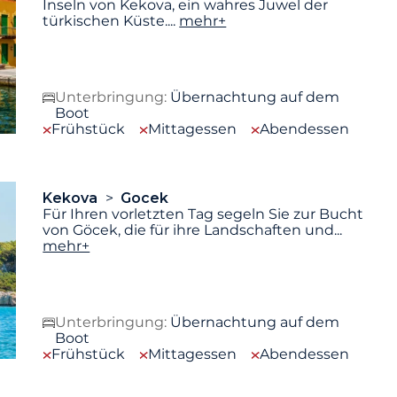
Inseln von Kekova, ein wahres Juwel der
türkischen Küste.
...
mehr+
Unterbringung:
Übernachtung auf dem
Boot
Frühstück
Mittagessen
Abendessen
Kekova
Gocek
Für Ihren vorletzten Tag segeln Sie zur Bucht
von Göcek, die für ihre Landschaften und
...
mehr+
Unterbringung:
Übernachtung auf dem
Boot
Frühstück
Mittagessen
Abendessen