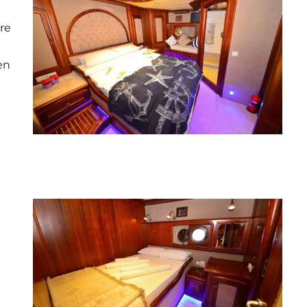
re
en