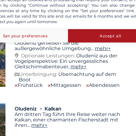
Boot
 by clicking "Continue without accepting". You can also change
Frühstück
Mittagessen
Abendessen
erences at any time by clicking on the "Set your preferences" link.
ces will be valid for this site and our emails for 6 months and we wil
act you again until tomorrow.
Oludeniz
Set your preferences
Accept all
Nach einer ruhigen Nacht in der Bucht von
Ölüdeniz genießen Sie die
außergewöhnliche Umgebung
...
mehr+
Optionale Leistungen:
Oludeniz aus der
Vogelperspektive: Ein unvergessliches
Gleitschirmabenteuer,
mehr+
Unterbringung:
Übernachtung auf dem
Boot
Frühstück
Mittagessen
Abendessen
Oludeniz
Kalkan
Am dritten Tag führt Ihre Reise weiter nach
Kalkan, einer charmanten Fischerstadt mit
ihren
...
mehr+