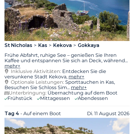
St Nicholas
Kas
Kekova
Gokkaya
Frühe Abfahrt, ruhige See – genießen Sie Ihren
Kaffee und entspannen Sie sich an Deck, während
...
mehr+
Inklusive Aktivitäten:
Entdecken Sie die
versunkene Stadt Kekova,
mehr+
Optionale Leistungen:
Sporttauchen in Kas,
Besuchen Sie Schloss Sim...
mehr+
Unterbringung:
Übernachtung auf dem Boot
Frühstück
Mittagessen
Abendessen
Tag 4
- Auf einem Boot
Di. 11 August 2026