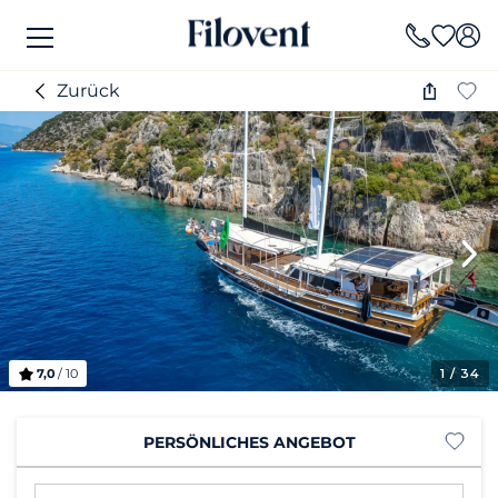
Zurück
7,0
/ 10
1
/ 34
PERSÖNLICHES ANGEBOT