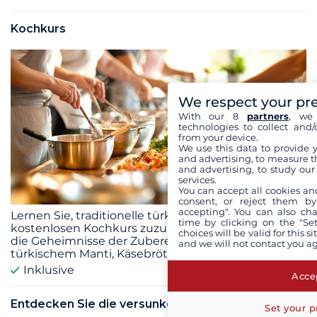
Kochkurs
We respect your pr
With our 8
partners
, we 
technologies to collect and/
from your device.
We use this data to provide 
and advertising, to measure t
and advertising, to study ou
services.
You can accept all cookies an
consent, or reject them by
accepting". You can also ch
Lernen Sie, traditionelle türkische Gerichte in einem
time by clicking on the "Set
kostenlosen Kochkurs zuzubereiten! Entdecken Sie
choices will be valid for this 
die Geheimnisse der Zubereitung von köstlichem
and we will not contact you a
türkischem Manti, Käsebrötchen und Löffelsalat.
Inklusive
Accep
Entdecken Sie die versunkene Stadt Kekova
Set your p