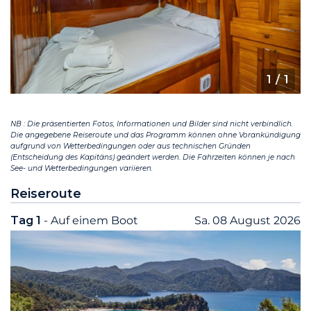
1
/ 1
NB : Die präsentierten Fotos, Informationen und Bilder sind nicht verbindlich.
Die angegebene Reiseroute und das Programm können ohne Vorankündigung
aufgrund von Wetterbedingungen oder aus technischen Gründen
(Entscheidung des Kapitäns) geändert werden. Die Fahrzeiten können je nach
See- und Wetterbedingungen variieren.
Reiseroute
Tag 1
- Auf einem Boot
Sa. 08 August 2026