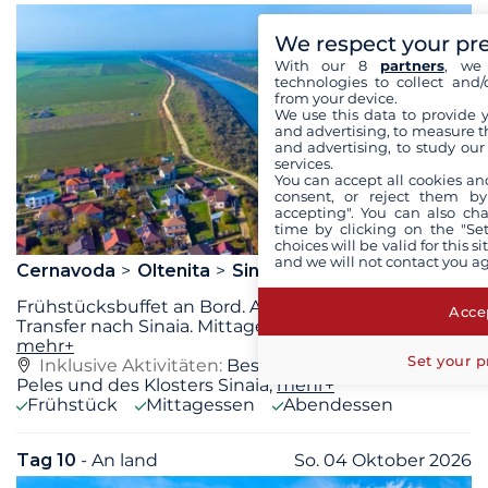
We respect your pr
With our 8
partners
, we 
technologies to collect and/
from your device.
We use this data to provide 
and advertising, to measure t
and advertising, to study ou
services.
You can accept all cookies an
consent, or reject them by
accepting". You can also ch
time by clicking on the "Set
choices will be valid for this 
and we will not contact you a
Cernavoda
Oltenita
Sinaia
Predeal
Frühstücksbuffet an Bord. Ausschiffung um 9 Uhr.
Accep
Transfer nach Sinaia. Mittagessen unterwegs. Am
...
mehr+
Set your p
Inklusive Aktivitäten:
Besichtigung von Schloss
Peles und des Klosters Sinaia,
mehr+
Frühstück
Mittagessen
Abendessen
Tag 10
- An land
So. 04 Oktober 2026