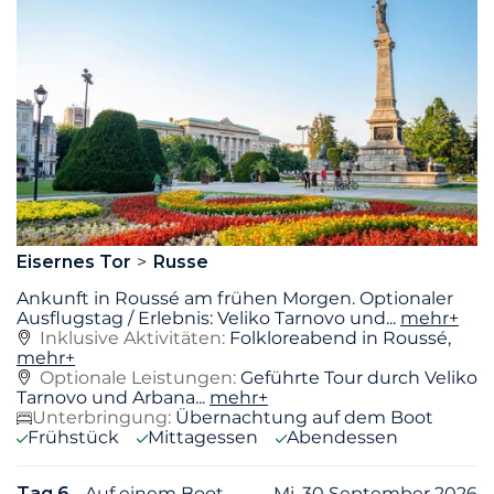
Eisernes Tor
Russe
Ankunft in Roussé am frühen Morgen. Optionaler
Ausflugstag / Erlebnis: Veliko Tarnovo und
...
mehr+
Inklusive Aktivitäten:
Folkloreabend in Roussé,
mehr+
Optionale Leistungen:
Geführte Tour durch Veliko
Tarnovo und Arbana...
mehr+
Unterbringung:
Übernachtung auf dem Boot
Frühstück
Mittagessen
Abendessen
Tag 6
- Auf einem Boot
Mi. 30 September 2026