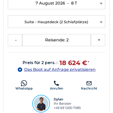
7 August 2026
-
8 T
Suite - Hauptdeck
(2 Schlafplätze)
-
Reisende: 2
+
18 624 €
Preis für 2 pers. :
*
Das Boot auf Anfrage privatisieren
WhatsApp
Anrufen
Nachricht
Dylan
Ihr Berater
+49 69 1200 7085