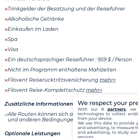
Trinkgelder der Besatzung und der Reiseführer
Alkoholische Getränke
Einkaufen im Laden
Spa
Visa
Ein deutschsprachiger Reiseführer : 959 $ / Person
Nicht im Programm enthaltene Mahlzeiten
Filovent Reiserücktrittsversicherung
mehr+
Filovent Reise-Komplettschutz
mehr+
We respect your pr
Zusätzliche Informationen
With our 8
partners
, we 
Alle Routen können sich aufgrund von Wetter-
technologies to collect and/
from your device.
und anderen Bedingungen ändern
We use this data to provide 
and advertising, to measure t
and advertising, to study ou
Optionale Leistungen
services.