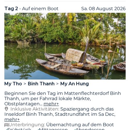
Tag 2
- Auf einem Boot
Sa. 08 August 2026
My Tho
Binh Thanh
My An Hung
Beginnen Sie den Tag im Mattenflechterdorf Binh
Thanh, um per Fahrrad lokale Märkte,
Obstplantagen
...
mehr+
Inklusive Aktivitäten:
Spaziergang durch das
Inseldorf Binh Thanh, Stadtrundfahrt im Sa Dec,
mehr+
Unterbringung:
Übernachtung auf dem Boot
Frühstück
Mittagessen
Abendessen