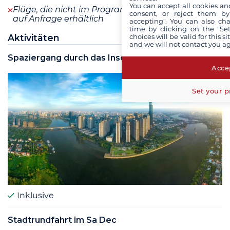
You can accept all cookies an
Flüge, die nicht im Programm enthalten sind, sind
consent, or reject them by
auf Anfrage erhältlich
accepting". You can also ch
time by clicking on the "Set
Aktivitäten
choices will be valid for this 
and we will not contact you a
Spaziergang durch das Inseldorf Binh Thanh
Accep
Set your p
Inklusive
Stadtrundfahrt im Sa Dec