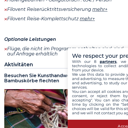
Filovent Reiserücktrittsversicherung
mehr+
Filovent Reise-Komplettschutz
mehr+
Optionale Leistungen
Flüge, die nicht im Programm enthalten sind, sind
auf Anfrage erhältlich
We respect your pr
With our 8
partners
, we 
Aktivitäten
technologies to collect and/
from your device.
We use this data to provide 
Besuchen Sie Kunsthandwerker, die
and advertising, to measure t
Bambuskörbe flechten
and advertising, to study ou
services.
You can accept all cookies an
consent, or reject them by
accepting". You can also ch
time by clicking on the "Set
choices will be valid for this 
and we will not contact you a
Accep