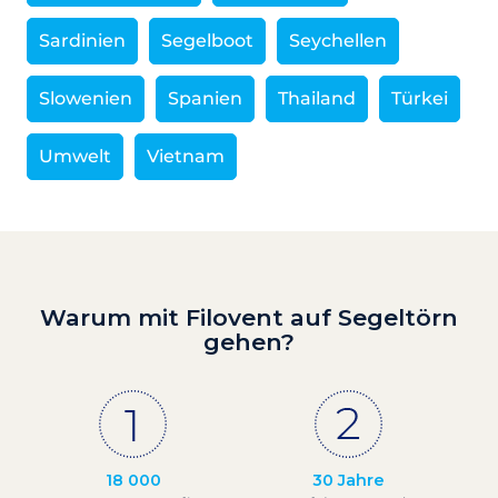
Sardinien
Segelboot
Seychellen
Slowenien
Spanien
Thailand
Türkei
Umwelt
Vietnam
Warum mit Filovent auf Segeltörn
gehen?
18 000
30 Jahre