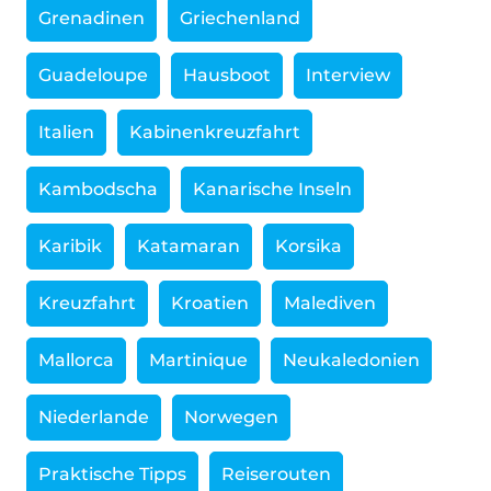
Grenadinen
Griechenland
Guadeloupe
Hausboot
Interview
Italien
Kabinenkreuzfahrt
Kambodscha
Kanarische Inseln
Karibik
Katamaran
Korsika
Kreuzfahrt
Kroatien
Malediven
Mallorca
Martinique
Neukaledonien
Niederlande
Norwegen
Praktische Tipps
Reiserouten