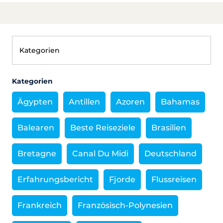
Kategorien
Ägypten
Antillen
Azoren
Bahamas
Balearen
Beste Reiseziele
Brasilien
Bretagne
Canal Du Midi
Deutschland
Erfahrungsbericht
Fjorde
Flussreisen
Frankreich
Französisch-Polynesien