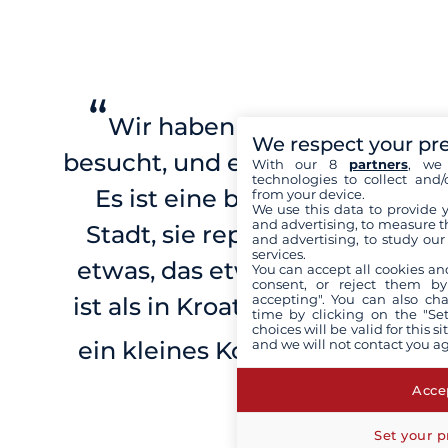
“
Wir haben auch Pula
We respect your pr
besucht, und es lohnt sich!
With our 8
partners
, we 
technologies to collect and/
Es ist eine besondere
from your device.
We use this data to provide 
and advertising, to measure t
Stadt, sie repräsentiert
and advertising, to study ou
services.
etwas, das etwas anders
You can accept all cookies an
consent, or reject them by
accepting". You can also ch
ist als in Kroatien: Es gibt
time by clicking on the "Set
”
choices will be valid for this 
and we will not contact you a
ein kleines Kolosseum!
Accep
Set your p