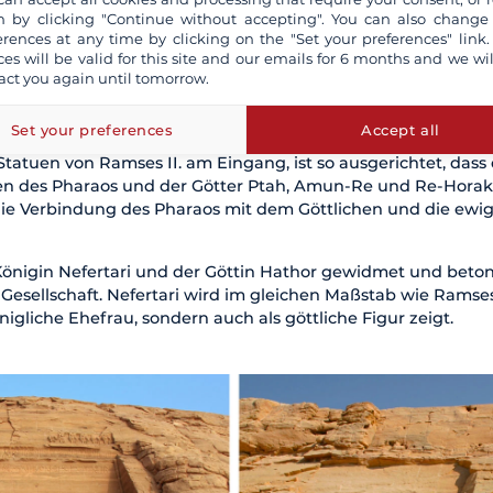
es alten Ägyptens. Der Tempelkomplex wurde zur Erinnerun
 by clicking "Continue without accepting". You can also change
rrichtet und sollte die Völker des Südens, besonders die Nu
erences at any time by clicking on the "Set your preferences" link.
ces will be valid for this site and our emails for 6 months and we wil
act you again until tomorrow.
mses II. von den Göttern inspiriert, Abu Simbel nahe der n
eiden Felsentempel, die direkt in die Felswand gehauen wurd
Set your preferences
Accept all
uch als Zeichen der Göttlichkeit und der pharaonischen Autor
 Statuen von Ramses II. am Eingang, ist so ausgerichtet, das
en des Pharaos und der Götter Ptah, Amun-Re und Re-Horak
die Verbindung des Pharaos mit dem Göttlichen und die ewi
 Königin Nefertari und der Göttin Hathor gewidmet und beto
Gesellschaft. Nefertari wird im gleichen Maßstab wie Ramses I
nigliche Ehefrau, sondern auch als göttliche Figur zeigt.