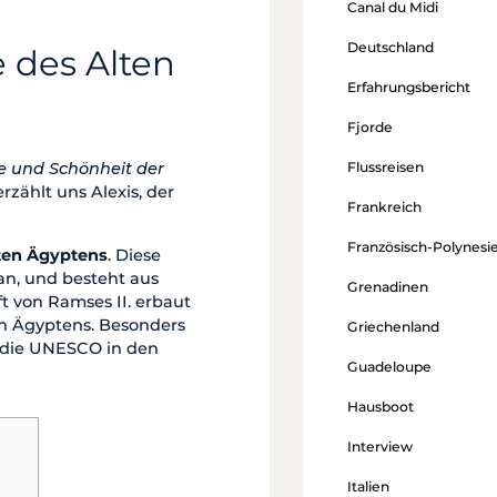
Canal du Midi
Deutschland
 des Alten
Erfahrungsbericht
Fjorde
Flussreisen
e und Schönheit der
erzählt uns Alexis, der
Frankreich
Französisch-Polynesi
ten Ägyptens
. Diese
an, und besteht aus
Grenadinen
t von Ramses II. erbaut
en Ägyptens. Besonders
Griechenland
h die UNESCO in den
Guadeloupe
Hausboot
Interview
Italien