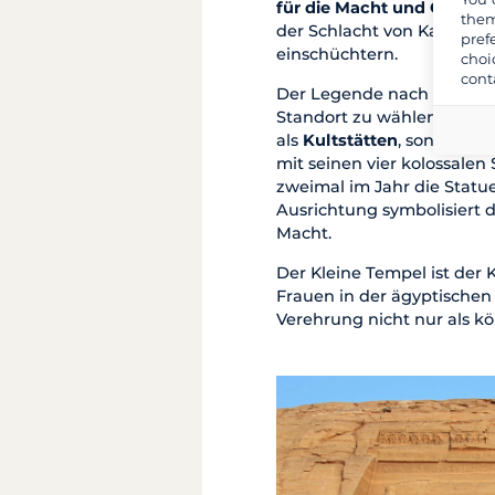
für die Macht und Größe
d
them
der Schlacht von Kadesch e
pref
einschüchtern.
choi
cont
Der Legende nach wurde Ra
Standort zu wählen. Die b
als
Kultstätten
, sondern a
mit seinen vier kolossalen
zweimal im Jahr die Statu
Ausrichtung symbolisiert 
Macht.
Der Kleine Tempel ist der
Frauen in der ägyptischen 
Verehrung nicht nur als kö