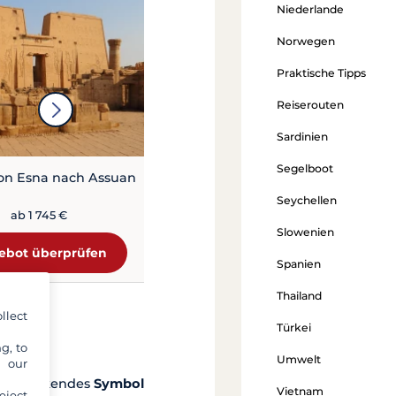
Niederlande
5 Tage von Luxor nach Assuan
Norwegen
ab 1 720 €
Praktische Tipps
Angebot überprüfen
Reiserouten
Sardinien
Segelboot
on Esna nach Assuan
Seychellen
ab 1 745 €
Slowenien
ebot überprüfen
Spanien
Thailand
llect
Türkei
g, to
Umwelt
y our
beeindruckendes
Symbol
Vietnam
eject