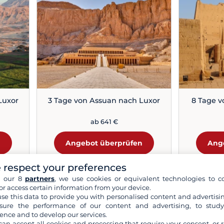
Luxor
3 Tage von Assuan nach Luxor
8 Tage v
ab 641 €
n
Angebot überprüfen
Ang
 respect your preferences
h our 8
partners
, we use cookies or equivalent technologies to co
or access certain information from your device.
 Geheimnisse des Tempels
se this data to provide you with personalised content and advertisin
ure the performance of our content and advertising, to stud
ence and to develop our services.
 erbaut von Ramses II. im 13. Jahrhundert v. Chr., ist ein 
can accept all cookies and processing that require your consent, or r