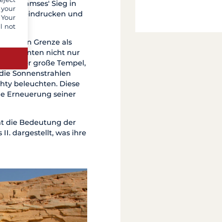
g an Ramses' Sieg in
 your
bier, beeindrucken und
 Your
l not
ubischen Grenze als
en, dienten nicht nur
ität. Der große Tempel,
s die Sonnenstrahlen
hty beleuchten. Diese
ge Erneuerung seiner
nt die Bedeutung der
I. dargestellt, was ihre