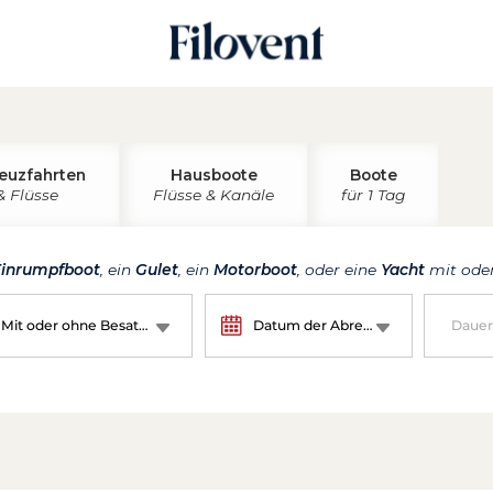
euzfahrten
Hausboote
Boote
& Flüsse
Flüsse & Kanäle
für 1 Tag
Einrumpfboot
, ein
Gulet
, ein
Motorboot
, oder eine
Yacht
mit oder
Mit oder ohne Besatzung?
Datum der Abreise
Dauer