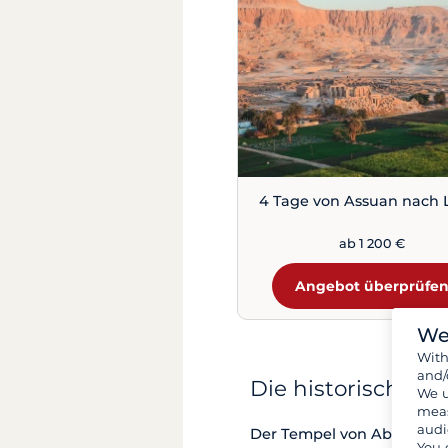
4 Tage von Assuan nach 
ab 1 200 €
Angebot überprüfe
We
Wit
and/
Die historischen
We u
meas
audi
Der Tempel von Abu Simbel,
You 