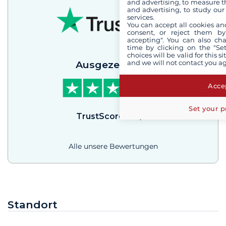
and advertising, to measure t
and advertising, to study ou
services.
You can accept all cookies an
consent, or reject them by
accepting". You can also ch
time by clicking on the "Set
choices will be valid for this 
and we will not contact you a
Ausgezeichnet
Accep
Set your p
TrustScore
4.3
/
5
Alle unsere Bewertungen
Standort