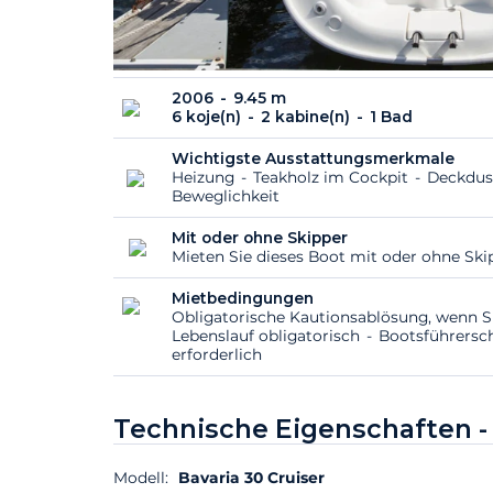
2006
9.45 m
6 koje(n)
2 kabine(n)
1 Bad
Wichtigste Ausstattungsmerkmale
Heizung
Teakholz im Cockpit
Deckdu
Beweglichkeit
Mit oder ohne Skipper
Mieten Sie dieses Boot mit oder ohne Sk
Mietbedingungen
Obligatorische Kautionsablösung, wenn S
Lebenslauf obligatorisch
Bootsführersc
erforderlich
Technische Eigenschaften 
Modell:
Bavaria 30 Cruiser