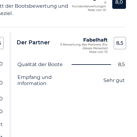
8,0
9
tt der Bootsbewertung und
Kundenbewertungen
Note von 10
eziel.
Fabelhaft
Der Partner
5
8,5
9 Bewertung des Partners (für
dieses Reiseziel)
Note von 10
,0
Name des Kriteriums
Note
Qualität der Boote
8,5
Empfang und
Sehr gut
,0
Information
,0
,0
ut