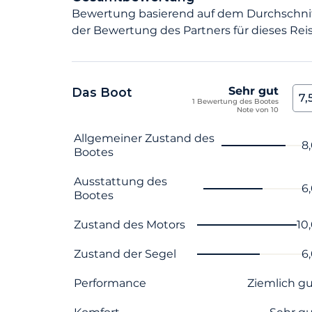
Bewertung basierend auf dem Durchschni
der Bewertung des Partners für dieses Reis
Sehr gut
Das Boot
7,
1 Bewertung des Bootes
Note von 10
Name des Kriteriums
Note
Allgemeiner Zustand des
8
Bootes
Ausstattung des
6
Bootes
Zustand des Motors
10
Zustand der Segel
6
Performance
Ziemlich g