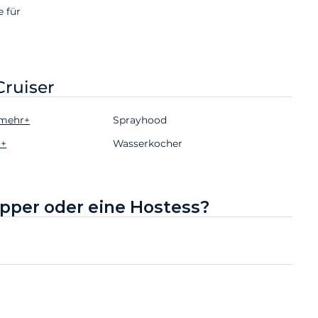
e für
Cruiser
mehr+
Sprayhood
+
Wasserkocher
ipper oder eine Hostess?