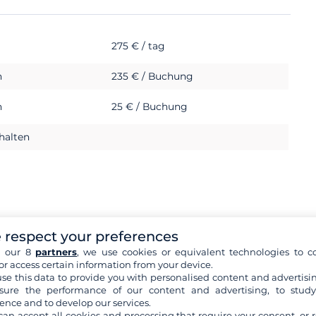
275 € / tag
h
235 € / Buchung
h
25 € / Buchung
halten
 respect your preferences
h our 8
partners
, we use cookies or equivalent technologies to co
or access certain information from your device.
h
1 500 €
se this data to provide you with personalised content and advertisin
ure the performance of our content and advertising, to stud
er eine Kabine und ein Badezimmer verfügen, die nicht
ence and to develop our services.
can accept all cookies and processing that require your consent, or r