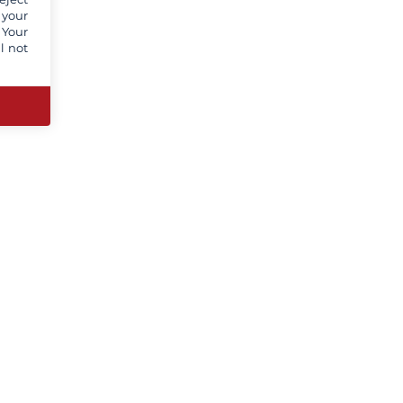
 your
 Your
l not