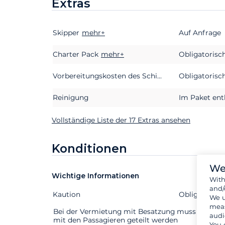
Extras
Skipper
Extras
Status
mehr+
Preis
Auf Anfrage
Charter Pack
mehr+
Obligatorisc
Vorbereitungskosten des Schiffes
Obligatorisc
Reinigung
Im Paket ent
Vollständige Liste der 17 Extras ansehen
Konditionen
We
Wichtige Informationen
Wit
and/
Kaution
Extras
Status
Preis
Obligatorisc
We u
meas
Bei der Vermietung mit Besatzung muss diese üb
audi
mit den Passagieren geteilt werden
You 