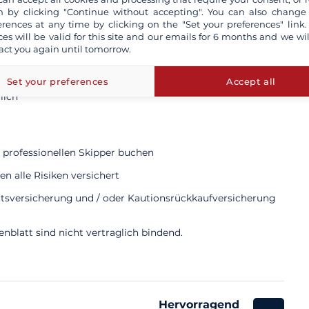
 by clicking "Continue without accepting". You can also change
erences at any time by clicking on the "Set your preferences" link.
okumente
ces will be valid for this site and our emails for 6 months and we wil
act you again until tomorrow.
Set your preferences
Accept all
lich
 professionellen Skipper buchen
n alle Risiken versichert
ttsversicherung und / oder Kautionsrückkaufversicherung
blatt sind nicht vertraglich bindend.
Hervorragend