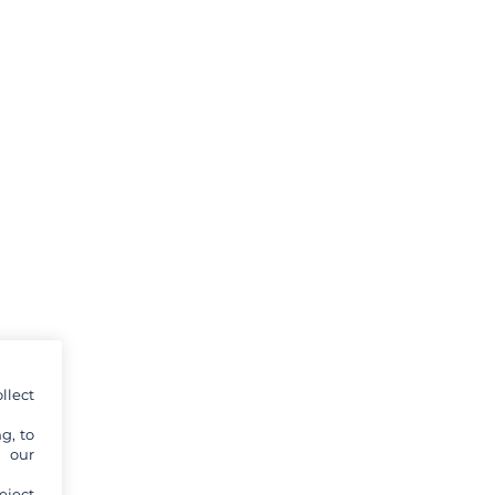
llect
g, to
y our
eject