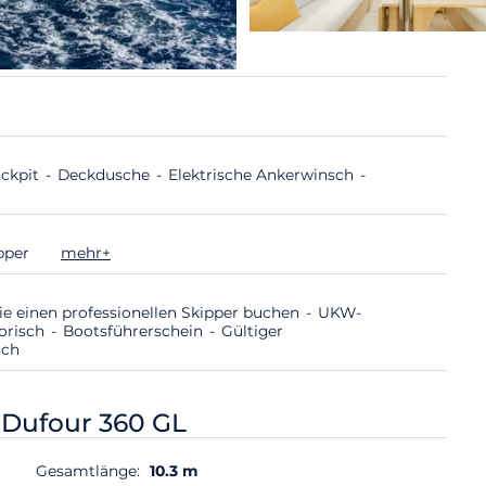
ockpit
Deckdusche
Elektrische Ankerwinsch
ipper
mehr+
ie einen professionellen Skipper buchen
UKW-
torisch
Bootsführerschein
Gültiger
ich
-
Dufour 360 GL
Gesamtlänge:
10.3 m