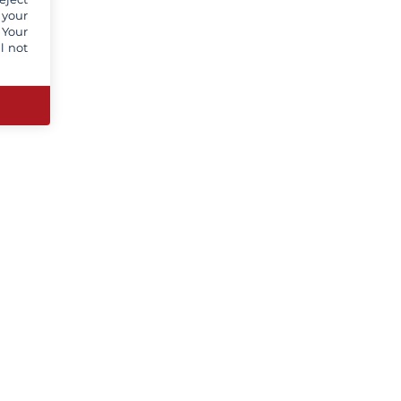
 your
 Your
l not