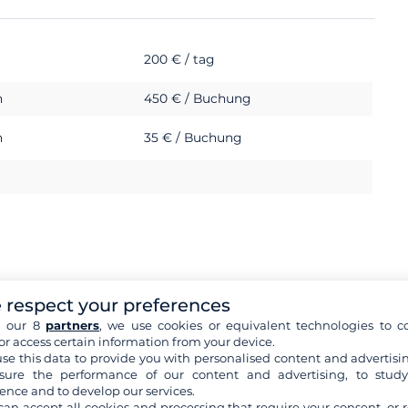
200 € / tag
h
450 € / Buchung
h
35 € / Buchung
 respect your preferences
h our 8
partners
, we use cookies or equivalent technologies to co
or access certain information from your device.
se this data to provide you with personalised content and advertisin
ure the performance of our content and advertising, to stud
ence and to develop our services.
okumente
can accept all cookies and processing that require your consent, or r