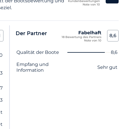
tt der Bootsbewertung und
Kundenbewertungen
Note von 10
eziel.
Fabelhaft
Der Partner
1
8,6
18 Bewertung des Partners
Note von 10
Name des Kriteriums
Note
Qualität der Boote
8,6
,0
Empfang und
Sehr gut
Information
,3
,7
,3
ut
t