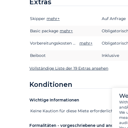
Extras
Skipper
Extras
Status
mehr+
Preis
Auf Anfrage
Basic package
mehr+
Obligatorisc
Vorbereitungskosten des Schiffes
mehr+
Obligatorisc
Beiboot
Inklusive
Vollständige Liste der 19 Extras ansehen
Konditionen
We
Wichtige Informationen
Wit
and/
Extras
Status
Preis
Keine Kaution für diese Miete erforderlich
We u
meas
audi
Formalitäten - vorgeschriebene und andere D
You 