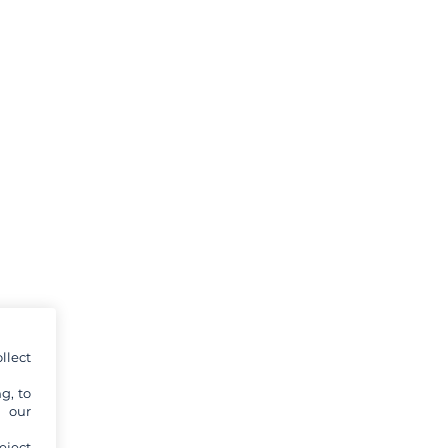
llect
g, to
y our
eject