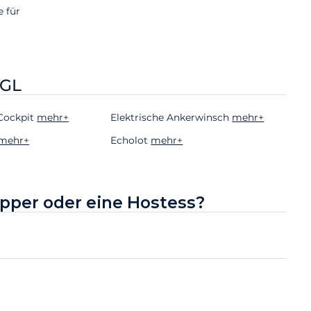
e für
 GL
Cockpit
mehr+
Elektrische Ankerwinsch
mehr+
mehr+
Echolot
mehr+
ipper oder eine Hostess?