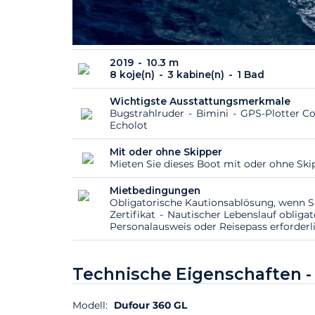
2019
10.3 m
8 koje(n)
3 kabine(n)
1 Bad
Wichtigste Ausstattungsmerkmale
Bugstrahlruder
Bimini
GPS-Plotter C
Echolot
Mit oder ohne Skipper
Mieten Sie dieses Boot mit oder ohne Sk
Mietbedingungen
Obligatorische Kautionsablösung, wenn S
Zertifikat
Nautischer Lebenslauf obliga
Personalausweis oder Reisepass erforderl
Technische Eigenschaften 
Modell:
Dufour 360 GL