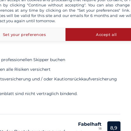
 by clicking "Continue without accepting". You can also change
erences at any time by clicking on the "Set your preferences" link.
ces will be valid for this site and our emails for 6 months and we wil
act you again until tomorrow.
Set your preferences
Accept all
lich
 professionellen Skipper buchen
n alle Risiken versichert
ttsversicherung und / oder Kautionsrückkaufversicherung
blatt sind nicht vertraglich bindend.
Fabelhaft
8,9
18