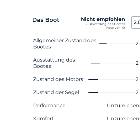
Nicht empfohlen
Das Boot
2,
2 Bewertung des Bootes
Note von 10
Name des Kriteriums
Note
Allgemeiner Zustand des
2
Bootes
Ausstattung des
2
Bootes
Zustand des Motors
2
Zustand der Segel
2
Performance
Unzureichen
Komfort
Unzureichen