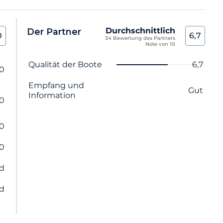
Durchschnittlich
Der Partner
0
6,7
34 Bewertung des Partners
Note von 10
Name des Kriteriums
Note
Qualität der Boote
6,7
,0
Empfang und
Gut
Information
,0
,0
,0
d
d