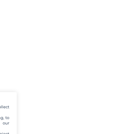
llect
g, to
y our
eject