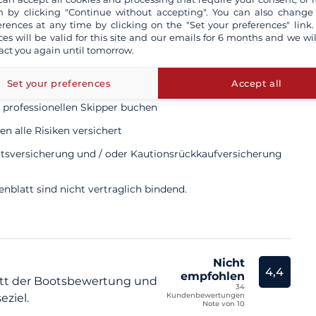
 by clicking "Continue without accepting". You can also change
erences at any time by clicking on the "Set your preferences" link.
ces will be valid for this site and our emails for 6 months and we wil
lich
act you again until tomorrow.
Set your preferences
Accept all
 professionellen Skipper buchen
n alle Risiken versichert
ttsversicherung und / oder Kautionsrückkaufversicherung
blatt sind nicht vertraglich bindend.
Nicht
4,4
empfohlen
tt der Bootsbewertung und
34
Kundenbewertungen
eziel.
Note von 10