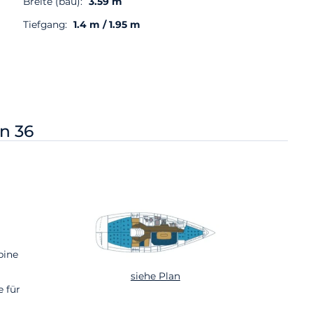
Breite (bau):
3.59 m
Tiefgang:
1.4 m / 1.95 m
n 36
bine
siehe Plan
e für