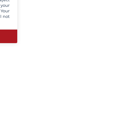
 your
 Your
l not