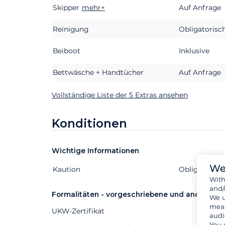
Skipper
Extras
Status
mehr+
Preis
Auf Anfrage
Reinigung
Obligatorisc
Beiboot
Inklusive
Bettwäsche + Handtücher
Auf Anfrage
Vollständige Liste der 5 Extras ansehen
Konditionen
Wichtige Informationen
We
Kaution
Extras
Status
Preis
Obligatorisc
Wit
and/
Formalitäten - vorgeschriebene und andere D
We u
meas
UKW-Zertifikat
audi
You 