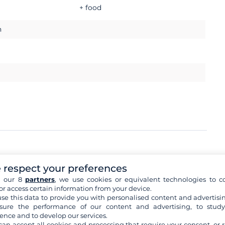
+ food
h
 respect your preferences
h
4 000 €
h our 8
partners
, we use cookies or equivalent technologies to co
or access certain information from your device.
okumente
se this data to provide you with personalised content and advertisin
ure the performance of our content and advertising, to stud
ence and to develop our services.
can accept all cookies and processing that require your consent, or r