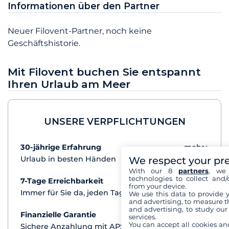
Informationen über den Partner
Neuer Filovent-Partner, noch keine
Geschäftshistorie.
Mit Filovent buchen Sie entspannt
Ihren Urlaub am Meer
UNSERE VERPFLICHTUNGEN
30-jährige Erfahrung
mehr+
We respect your pr
Urlaub in besten Händen
With our 8
partners
, we 
technologies to collect and/
7-Tage Erreichbarkeit
mehr+
from your device.
Immer für Sie da, jeden Tag
We use this data to provide 
and advertising, to measure t
and advertising, to study ou
Finanzielle Garantie
mehr+
services.
You can accept all cookies an
Sichere Anzahlung mit APST