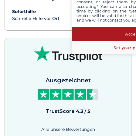
consent, or reject them by
accepting". You can also ch
time by clicking on the "Set
Soforthilfe
mehr+
choices will be valid for this 
Schnelle Hilfe vor Ort
and we will not contact you a
Accep
Set your p
Ausgezeichnet
TrustScore
4.3
/
5
Alle unsere Bewertungen