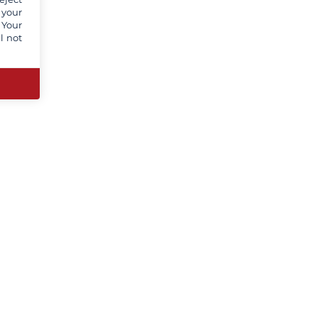
 your
 Your
l not