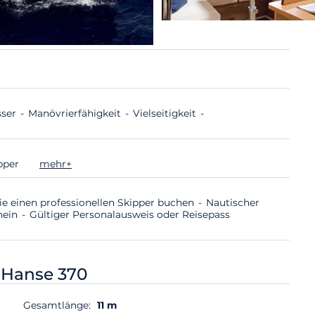
ser
Manövrierfähigkeit
Vielseitigkeit
ipper
mehr+
ie einen professionellen Skipper buchen
Nautischer
hein
Gültiger Personalausweis oder Reisepass
-
Hanse 370
Gesamtlänge:
11 m