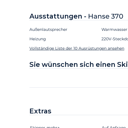
Ausstattungen -
Hanse 370
Außenlautsprecher
Warmwasser
Heizung
220V-Steckd
Vollständige Liste der 10 Ausrüstungen ansehen
Sie wünschen sich einen Sk
Extras
Skipper
Extras
Status
mehr+
Preis
Auf Anfrage