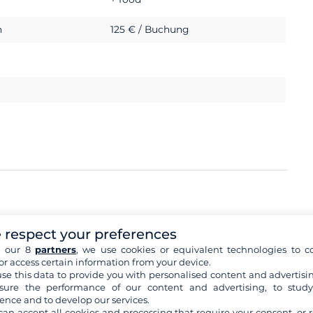
h
125 € / Buchung
h
2 000 €
 respect your preferences
h our 8
partners
, we use cookies or equivalent technologies to co
or access certain information from your device.
se this data to provide you with personalised content and advertisin
okumente
ure the performance of our content and advertising, to stud
ence and to develop our services.
can accept all cookies and processing that require your consent, or r