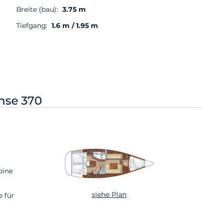
Breite (bau):
3.75 m
Tiefgang:
1.6 m / 1.95 m
nse 370
bine
siehe Plan
e für