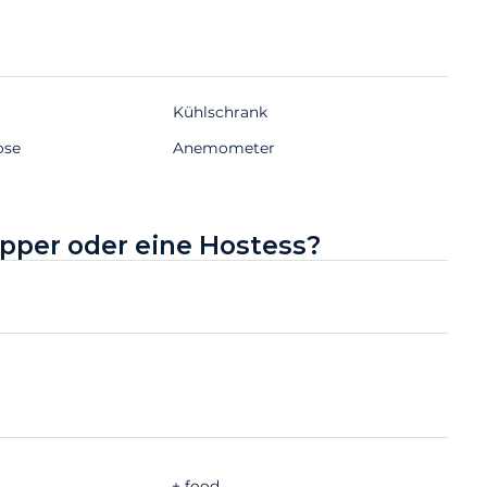
Kühlschrank
ose
Anemometer
ipper oder eine Hostess?
+ food