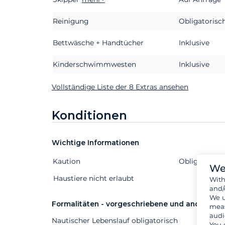
Reinigung
Obligatorisc
Bettwäsche + Handtücher
Inklusive
Kinderschwimmwesten
Inklusive
Vollständige Liste der 8 Extras ansehen
Konditionen
Wichtige Informationen
Kaution
Extras
Status
Preis
Obligatorisc
We
Haustiere nicht erlaubt
Wit
and/
We u
Formalitäten - vorgeschriebene und andere D
meas
audi
Nautischer Lebenslauf obligatorisch
You 