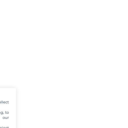
llect
g, to
y our
eject