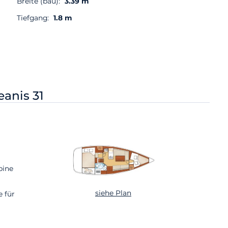
Breite (bau):
3.39 m
Tiefgang:
1.8 m
anis 31
bine
siehe Plan
e für