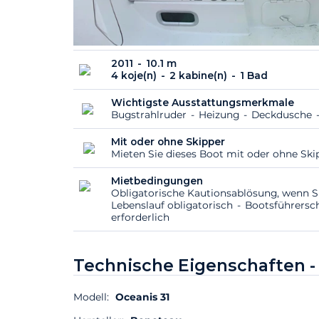
2011
10.1 m
4 koje(n)
2 kabine(n)
1 Bad
Wichtigste Ausstattungsmerkmale
Bugstrahlruder
Heizung
Deckdusche
Mit oder ohne Skipper
Mieten Sie dieses Boot mit oder ohne Sk
Mietbedingungen
Obligatorische Kautionsablösung, wenn S
Lebenslauf obligatorisch
Bootsführersc
erforderlich
Technische Eigenschaften 
Modell:
Oceanis 31