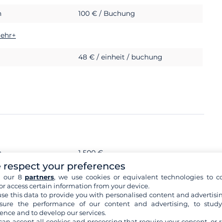
h
100 € / Buchung
ehr+
48 € / einheit / buchung
h
1 500 €
 respect your preferences
h our 8
partners
, we use cookies or equivalent technologies to co
okumente
or access certain information from your device.
se this data to provide you with personalised content and advertisin
ure the performance of our content and advertising, to stud
ence and to develop our services.
can accept all cookies and processing that require your consent, or r