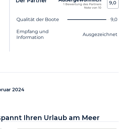
Der Partner
9,0
1 Bewertung des Partners
Note von 10
Name des Kriteriums
Note
Qualität der Boote
9,0
Empfang und
Ausgezeichnet
Information
bruar 2024
tspannt Ihren Urlaub am Meer