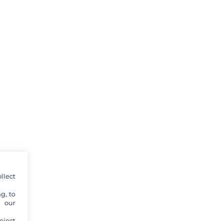
llect
g, to
y our
eject