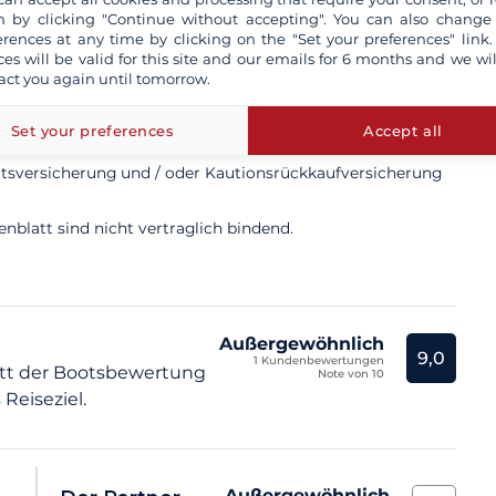
lich
 by clicking "Continue without accepting". You can also change
erences at any time by clicking on the "Set your preferences" link.
ces will be valid for this site and our emails for 6 months and we wil
act you again until tomorrow.
 professionellen Skipper buchen
Set your preferences
Accept all
n alle Risiken versichert
ttsversicherung und / oder Kautionsrückkaufversicherung
blatt sind nicht vertraglich bindend.
Außergewöhnlich
9,0
1 Kundenbewertungen
tt der Bootsbewertung
Note von 10
Reiseziel.
Außergewöhnlich