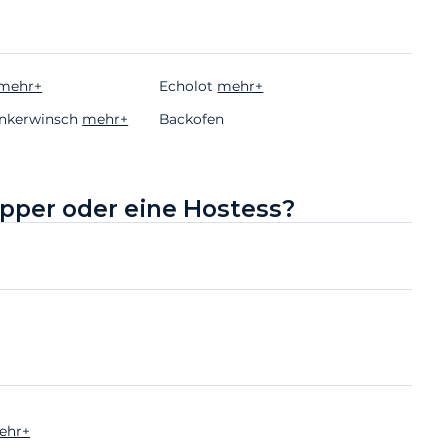
mehr+
Echolot
mehr+
Ankerwinsch
mehr+
Backofen
ipper oder eine Hostess?
ehr+