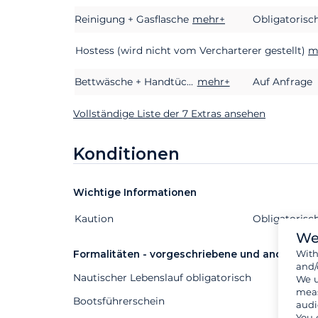
Reinigung + Gasflasche
mehr+
Obligatorisc
Hostess (wird nicht vom Vercharterer gestellt)
m
Bettwäsche + Handtücher
mehr+
Auf Anfrage
Vollständige Liste der 7 Extras ansehen
Konditionen
Wichtige Informationen
Kaution
Extras
Status
Preis
Obligatorisc
We
Wit
Formalitäten - vorgeschriebene und andere D
and/
Nautischer Lebenslauf obligatorisch
We u
meas
Bootsführerschein
audi
You 