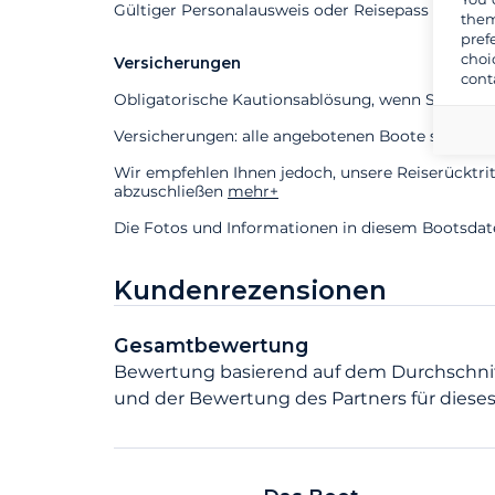
Gültiger Personalausweis oder Reisepass erforder
them
pref
choi
Versicherungen
cont
Obligatorische Kautionsablösung, wenn Sie einen
Versicherungen: alle angebotenen Boote sind gege
Wir empfehlen Ihnen jedoch, unsere Reiserücktri
abzuschließen
mehr+
Die Fotos und Informationen in diesem Bootsdaten
Kundenrezensionen
Gesamtbewertung
Bewertung basierend auf dem Durchschni
und der Bewertung des Partners für dieses 