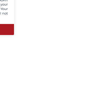
 your
 Your
l not