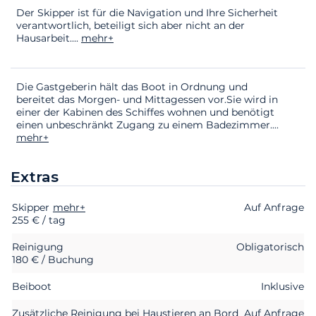
Der Skipper ist für die Navigation und Ihre Sicherheit
verantwortlich, beteiligt sich aber nicht an der
Hausarbeit.
...
mehr+
Die Gastgeberin hält das Boot in Ordnung und
bereitet das Morgen- und Mittagessen vor.Sie wird in
einer der Kabinen des Schiffes wohnen und benötigt
einen unbeschränkt Zugang zu einem Badezimmer.
...
mehr+
Extras
Skipper
Extras
Status
mehr+
Preis
Auf Anfrage
255 € / tag
Reinigung
Obligatorisch
180 € / Buchung
Beiboot
Inklusive
Zusätzliche Reinigung bei Haustieren an Bord
Auf Anfrage