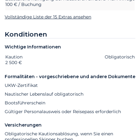
100 € / Buchung
Vollständige Liste der 15 Extras ansehen
Konditionen
Wichtige Informationen
Kaution
Extras
Status
Preis
Obligatorisch
2 500 €
Formalitäten - vorgeschriebene und andere Dokumente
UKW-Zertifikat
Nautischer Lebenslauf obligatorisch
Bootsführerschein
Gültiger Personalausweis oder Reisepass erforderlich
Versicherungen
Obligatorische Kautionsablösung, wenn Sie einen
professionellen Skipper buchen