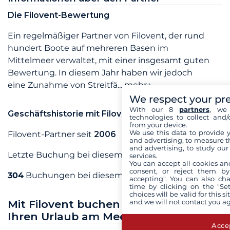
Die Filovent-Bewertung
Ein regelmäßiger Partner von Filovent, der rund
hundert Boote auf mehreren Basen im
Mittelmeer verwaltet, mit einer insgesamt guten
Bewertung. In diesem Jahr haben wir jedoch
eine Zunahme von Streitfä...
mehr+
We respect your pr
With our 8
partners
, we 
Geschäftshistorie mit Filovent
technologies to collect and/
from your device.
We use this data to provide 
Filovent-Partner seit
2006
and advertising, to measure t
and advertising, to study ou
Letzte Buchung bei diesem Partner im
Juli 2026
services.
You can accept all cookies an
consent, or reject them by
304
Buchungen bei diesem Partner
accepting". You can also ch
time by clicking on the "Set
choices will be valid for this 
and we will not contact you a
Mit Filovent buchen Sie entspannt
Ihren Urlaub am Meer
Accep