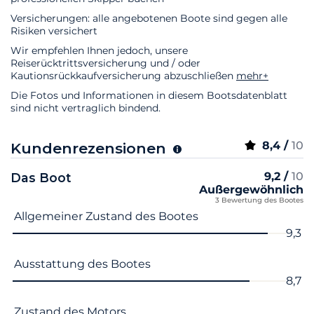
Versicherungen: alle angebotenen Boote sind gegen alle
Risiken versichert
Wir empfehlen Ihnen jedoch, unsere
Reiserücktrittsversicherung und / oder
Kautionsrückkaufversicherung abzuschließen
mehr+
Die Fotos und Informationen in diesem Bootsdatenblatt
sind nicht vertraglich bindend.
8,4 /
10
Kundenrezensionen
9,2 /
10
Das Boot
Außergewöhnlich
3 Bewertung des Bootes
Name des Kriteriums
Note
Allgemeiner Zustand des Bootes
9,3
Ausstattung des Bootes
8,7
Zustand des Motors