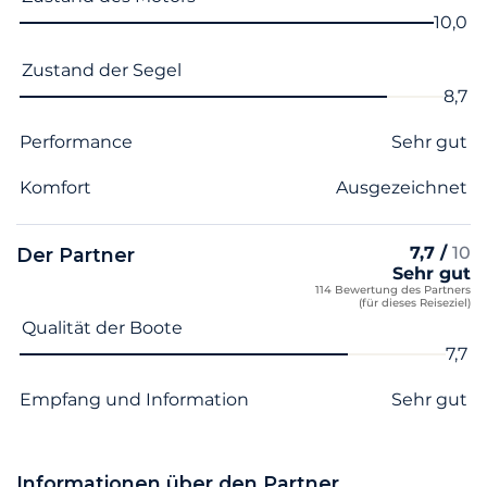
10,0
Zustand der Segel
8,7
Performance
Sehr gut
Komfort
Ausgezeichnet
7,7 /
10
Der Partner
Sehr gut
114 Bewertung des Partners
(für dieses Reiseziel)
Name des Kriteriums
Note
Qualität der Boote
7,7
Empfang und Information
Sehr gut
Informationen über den Partner