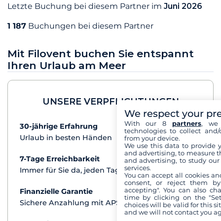
Letzte Buchung bei diesem Partner im
Juni 2026
1 187
Buchungen bei diesem Partner
Mit Filovent buchen Sie entspannt
Ihren Urlaub am Meer
UNSERE VERPFLICHTUNGEN
We respect your pr
With our 8
partners
, we 
30-jährige Erfahrung
mehr+
technologies to collect and/
Urlaub in besten Händen
from your device.
We use this data to provide 
and advertising, to measure t
7-Tage Erreichbarkeit
mehr+
and advertising, to study ou
services.
Immer für Sie da, jeden Tag
You can accept all cookies an
consent, or reject them by
accepting". You can also ch
Finanzielle Garantie
mehr+
time by clicking on the "Set
Sichere Anzahlung mit APST
choices will be valid for this 
and we will not contact you a