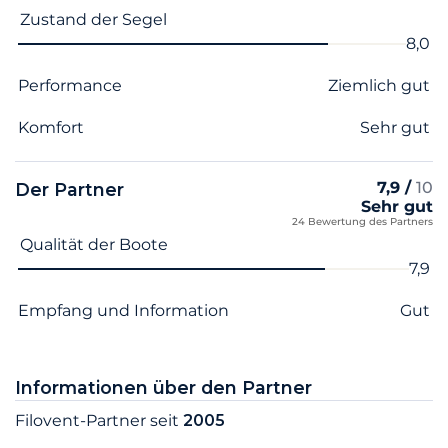
Zustand der Segel
8,0
Performance
Ziemlich gut
Komfort
Sehr gut
7,9 /
10
Der Partner
Sehr gut
24 Bewertung des Partners
Name des Kriteriums
Note
Qualität der Boote
7,9
Empfang und Information
Gut
Informationen über den Partner
Filovent-Partner seit
2005