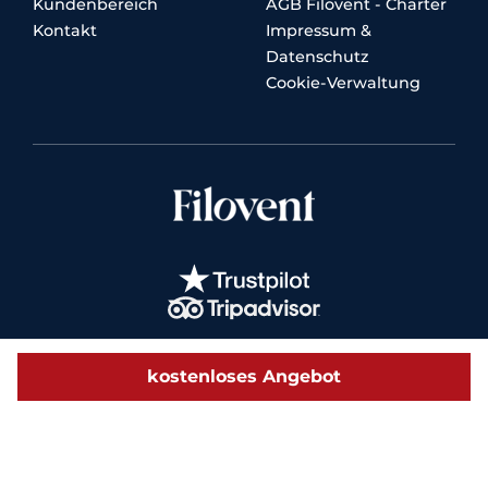
Kundenbereich
AGB Filovent - Charter
Kontakt
Impressum &
Datenschutz
Cookie-Verwaltung
kostenloses Angebot
© 2026 Filovent