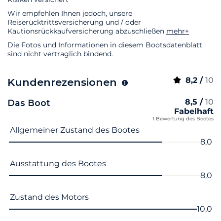
Wir empfehlen Ihnen jedoch, unsere
Reiserücktrittsversicherung und / oder
Kautionsrückkaufversicherung abzuschließen
mehr+
Die Fotos und Informationen in diesem Bootsdatenblatt
sind nicht vertraglich bindend.
8,2 /
10
Kundenrezensionen
8,5 /
10
Das Boot
Fabelhaft
1 Bewertung des Bootes
Name des Kriteriums
Note
Allgemeiner Zustand des Bootes
8,0
Ausstattung des Bootes
8,0
Zustand des Motors
10,0