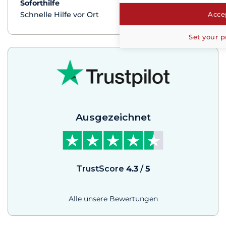
Soforthilfe
mehr+
Accep
Schnelle Hilfe vor Ort
Set your p
Ausgezeichnet
TrustScore
4.3
/
5
Alle unsere Bewertungen