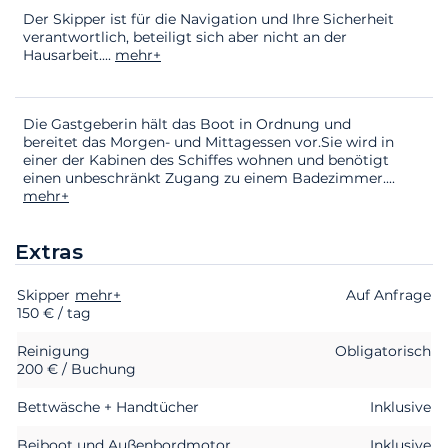
Der Skipper ist für die Navigation und Ihre Sicherheit
verantwortlich, beteiligt sich aber nicht an der
Hausarbeit.
...
mehr+
Die Gastgeberin hält das Boot in Ordnung und
bereitet das Morgen- und Mittagessen vor.Sie wird in
einer der Kabinen des Schiffes wohnen und benötigt
einen unbeschränkt Zugang zu einem Badezimmer.
...
mehr+
Extras
Skipper
Extras
Status
mehr+
Preis
Auf Anfrage
150 € / tag
Reinigung
Obligatorisch
200 € / Buchung
Bettwäsche + Handtücher
Inklusive
Beiboot und Außenbordmotor
Inklusive