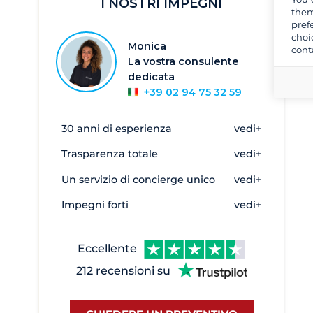
I NOSTRI IMPEGNI
Nord Sardegna
them
pref
Puglia
choi
Monica
cont
Sardegna
La vostra consulente
Sardegna meridionale
dedicata
+39 02 94 75 32 59
Sicilia e Isole Eolie
Toscana e Isola d'Elba
30 anni di esperienza
vedi+
Alghero
2
Trasparenza totale
vedi+
Anzio
1
Un servizio di concierge unico
vedi+
Argentario
1
Impegni forti
vedi+
Bari
1
Brindisi
1
Eccellente
Cagliari
47
212 recensioni su
Cala de Medici
45
Cannigione
73