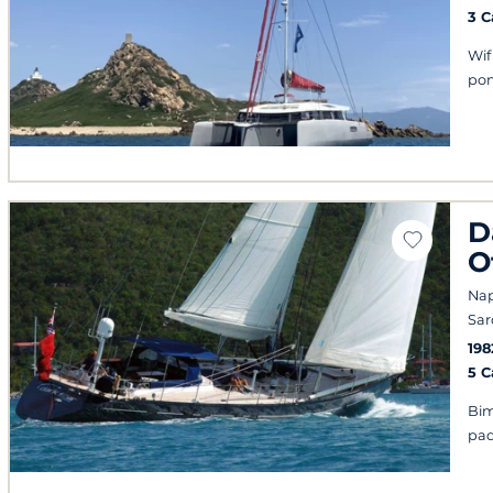
3 
Wif
po
D
O
Napo
Sa
198
5 
Bim
pad