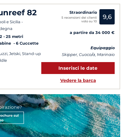
unreef 82
Straordinario
9,6
5 recensioni dei clienti
voto su 10
li e Sicilia -
rdegna
a partire da 34 000 €
2
25 metri
Cabine
6 Cuccette
Equipaggio
uzzi, Jetski, Stand-up
Skipper, Cuoco/a, Marinaio
dle
Inserisci le date
Vedere la barca