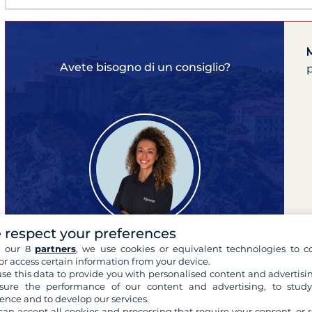
Avete bisogno di un consiglio?
p
 respect your preferences
h our 8
partners
, we use cookies or equivalent technologies to co
or access certain information from your device.
Monica
se this data to provide you with personalised content and advertisin
ure the performance of our content and advertising, to stud
esperta delle tue crociere
ence and to develop our services.
can accept all cookies and processing that require your consent, or r