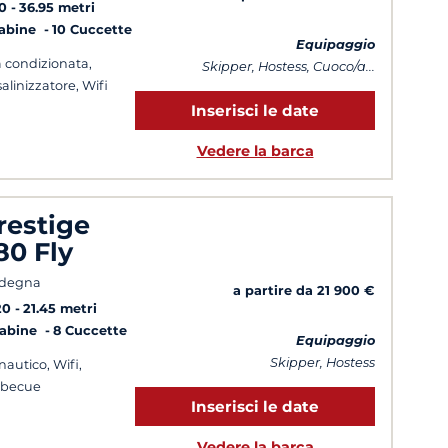
0
36.95 metri
Cabine
10 Cuccette
Equipaggio
a condizionata,
Skipper, Hostess, Cuoco/a...
alinizzatore, Wifi
Inserisci le date
Vedere la barca
restige
80 Fly
rdegna
a partire da 21 900 €
20
21.45 metri
Cabine
8 Cuccette
Equipaggio
Skipper, Hostess
 nautico, Wifi,
rbecue
Inserisci le date
Vedere la barca