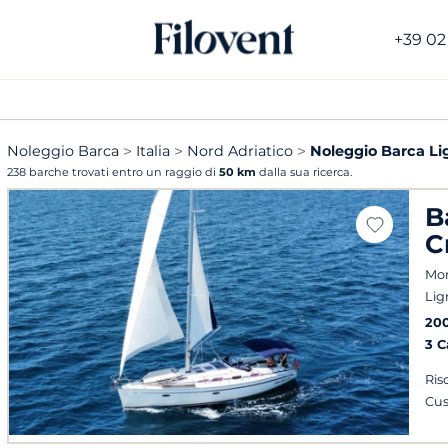
+39 02
Noleggio Barca
Italia
Nord Adriatico
Noleggio Barca L
238 barche trovati entro un raggio di
50 km
dalla sua ricerca.
B
C
Mon
Lig
20
3 
Ris
Cus