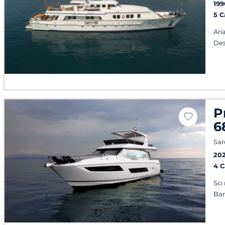
199
5 
Ari
Des
P
6
Sa
20
4 
Sci
Ba