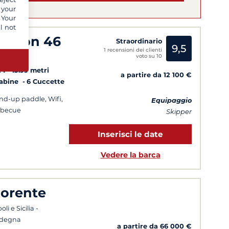
 your
 Your
l not
agoon 46
Straordinario
9,5
1 recensioni dei clienti
voto su 10
rdegna
24
13.99 metri
a partire da 12 100 €
Cabine
6 Cuccette
nd-up paddle, Wifi,
Equipaggio
rbecue
Skipper
Inserisci le date
Vedere la barca
iorente
li e Sicilia -
rdegna
a partire da 66 000 €