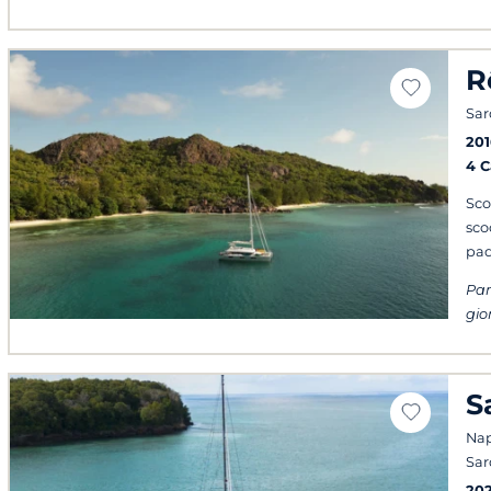
R
Sa
201
4 
Sco
sco
pad
Par
gio
S
Napo
Sa
20