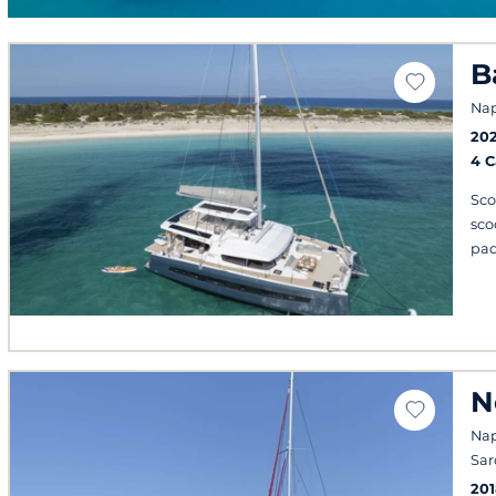
B
Napo
20
4 
Sco
sco
pad
N
Napo
Sa
201