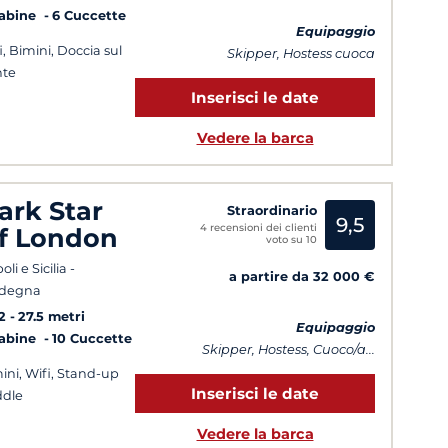
Cabine
6 Cuccette
Equipaggio
i, Bimini, Doccia sul
Skipper, Hostess cuoca
nte
Inserisci le date
Vedere la barca
ark Star
Straordinario
9,5
4 recensioni dei clienti
f London
voto su 10
li e Sicilia -
a partire da 32 000 €
rdegna
2
27.5 metri
Equipaggio
Cabine
10 Cuccette
Skipper, Hostess, Cuoco/a...
ini, Wifi, Stand-up
Inserisci le date
dle
Vedere la barca