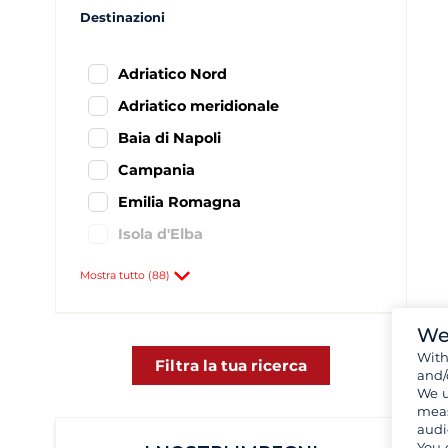
Destinazioni
Adriatico Nord
Adriatico meridionale
Baia di Napoli
Campania
Emilia Romagna
Isola d'Elba
Isole Eolie
Mostra tutto (88)
Isole del Mar Egeo
Italia Mar Ionio
We
Wit
Italia Settentrionale - Liguria
Filtra la tua ricerca
and/
We u
Italia Sud Ovest
meas
Lazio e regione di Roma
audi
You 