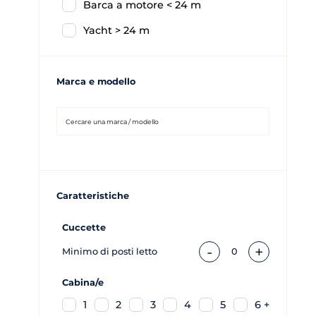
Barca a motore < 24 m
Yacht > 24 m
Marca e modello
Caratteristiche
Cuccette
-
+
Minimo di posti letto
0
Cabina/e
1
2
3
4
5
6 +