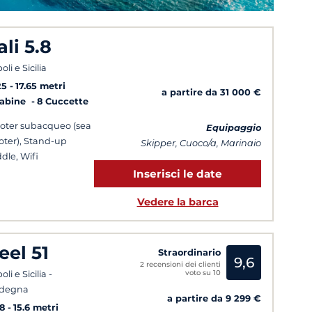
ali 5.8
li e Sicilia
25
17.65 metri
a partire da 31 000 €
Cabine
8 Cuccette
oter subacqueo (sea
Equipaggio
oter), Stand-up
Skipper, Cuoco/a, Marinaio
dle, Wifi
Inserisci le date
Vedere la barca
eel 51
Straordinario
9,6
2 recensioni dei clienti
voto su 10
li e Sicilia -
rdegna
a partire da 9 299 €
8
15.6 metri