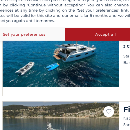
 by clicking "Continue without accepting". You can also change
erences at any time by clicking on the "Set your preferences" link.
ces will be valid for this site and our emails for 6 months and we wil
act you again until tomorrow.
L
Sa
Set your preferences
Accept all
20
3 
Sta
Ba
F
Napo
Sa