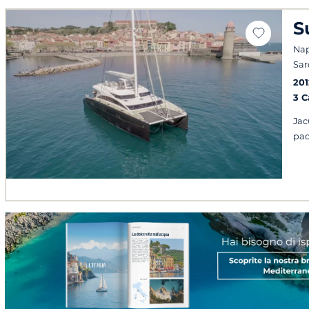
S
Napo
Sa
201
3 
Jac
pad