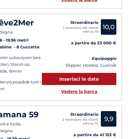
êve2Mer
Straordinario
10,0
1 recensioni dei clienti
voto su 10
rdegna
6
19.96 metri
a partire da 23 000 €
Cabine
8 Cuccette
oter subacqueo (sea
Equipaggio
oter), Stand-up
Skipper, Hostess, Cuoco/a
dle, Bimini
Inserisci le date
tenza possibile tutti i
rni
Vedere la barca
amana 59
Straordinario
9,9
2 recensioni dei clienti
voto su 10
li e Sicilia -
rdegna
a partire da 41 153 €
24
18.78 metri