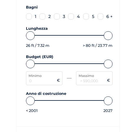
Bagni
1
2
3
4
5
6 +
Lunghezza
26
ft /
7.32
m
>
80
ft /
23.77
m
Budget (EUR)
Minimo
Massimo
€
€
Anno di costruzione
<
2001
2027