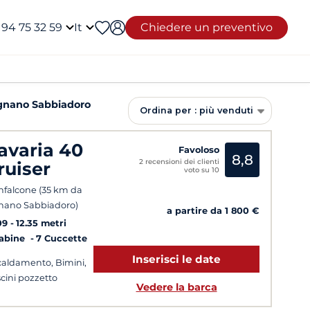
 94 75 32 59
It
Chiedere un preventivo
ignano Sabbiadoro
Ordina per : più venduti
avaria 40
Favoloso
8,8
2 recensioni dei clienti
ruiser
voto su 10
falcone (35 km da
nano Sabbiadoro)
a partire da 1 800 €
09
12.35 metri
Cabine
7 Cuccette
Inserisci le date
caldamento, Bimini,
cini pozzetto
Vedere la barca