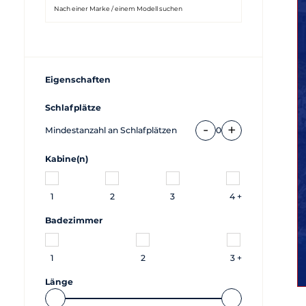
Eigenschaften
Schlafplätze
-
+
Mindestanzahl an Schlafplätzen
0
Kabine(n)
1
2
3
4 +
Badezimmer
1
2
3 +
Länge