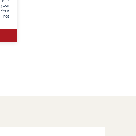
 your
 Your
l not