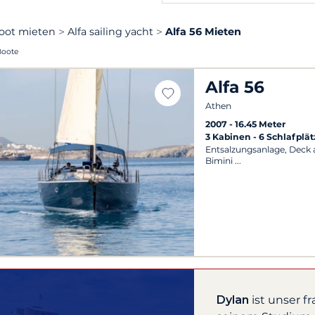
oot mieten
Alfa sailing yacht
Alfa 56 Mieten
Boote
Alfa 56
Athen
2007
16.45 Meter
3 Kabinen
6 Schlafplät
Entsalzungsanlage, Deck 
Bimini
Dylan
ist unser f