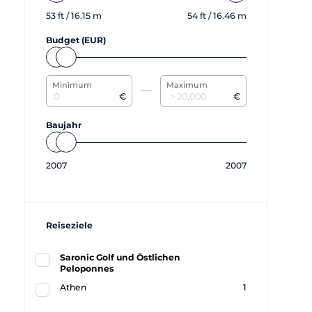
53
ft /
16.15
m
54
ft /
16.46
m
Budget (EUR)
Minimum
Maximum
€
€
Baujahr
2007
2007
Reiseziele
Saronic Golf und Östlichen
Peloponnes
Athen
1