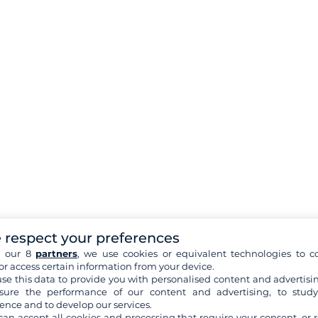
 respect your preferences
h our 8
partners
, we use cookies or equivalent technologies to co
or access certain information from your device.
se this data to provide you with personalised content and advertisin
ure the performance of our content and advertising, to stud
ence and to develop our services.
can accept all cookies and processing that require your consent, or r