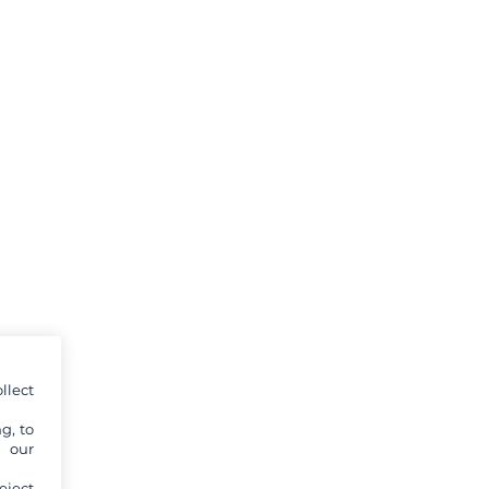
llect
g, to
y our
eject