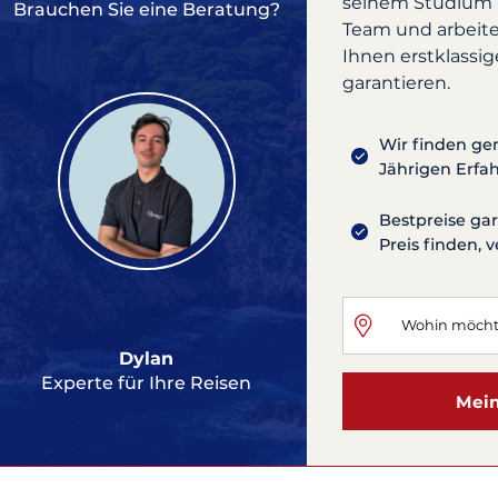
seinem Studium in
Brauchen Sie eine Beratung?
Team und arbeit
Ihnen erstklassig
garantieren.
Wir finden ge
Jährigen Erfa
Bestpreise ga
Preis finden, 
Dylan
Experte für Ihre Reisen
Mein