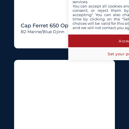
services.
You can accept all cookies an
consent, or reject them by
accepting". You can also ch
time by clicking on the "Set
choices will be valid for this 
Cap Ferret 650 Open
and we will not contact you a
B2 Marine/blue Djinn
Accep
Set your p