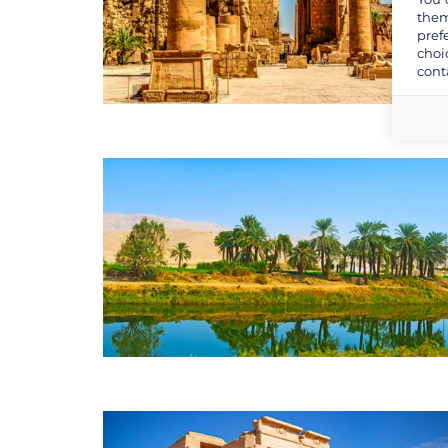
them
pref
choi
cont