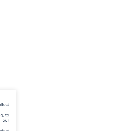
llect
g, to
y our
eject