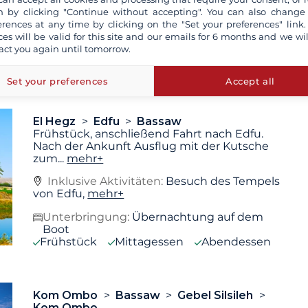
Inklusive Aktivitäten:
Besuch des Tempels
 by clicking "Continue without accepting". You can also change
von Esna,
mehr+
erences at any time by clicking on the "Set your preferences" link.
ces will be valid for this site and our emails for 6 months and we wil
Unterbringung:
Übernachtung auf dem
act you again until tomorrow.
Boot
Frühstück
Mittagessen
Abendessen
Set your preferences
Accept all
El Hegz
Edfu
Bassaw
Frühstück, anschließend Fahrt nach Edfu.
Nach der Ankunft Ausflug mit der Kutsche
zum
...
mehr+
Inklusive Aktivitäten:
Besuch des Tempels
von Edfu,
mehr+
Unterbringung:
Übernachtung auf dem
Boot
Frühstück
Mittagessen
Abendessen
Kom Ombo
Bassaw
Gebel Silsileh
Kom Ombo