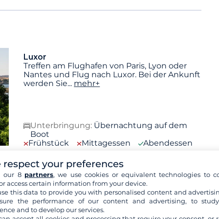
Luxor
Treffen am Flughafen von Paris, Lyon oder
Nantes und Flug nach Luxor. Bei der Ankunft
werden Sie
...
mehr+
Unterbringung:
Übernachtung auf dem
Boot
Frühstück
Mittagessen
Abendessen
 respect your preferences
h our 8
partners
, we use cookies or equivalent technologies to co
Luxor
Esna
El Hegz
or access certain information from your device.
Frühstück und Beginn der Kreuzfahrt nach
se this data to provide you with personalised content and advertisin
Esna. Nach der Ankunft besichtigen Sie den
ure the performance of our content and advertising, to stud
Tempel von
...
mehr+
ence and to develop our services.
can accept all cookies and processing that require your consent, or r