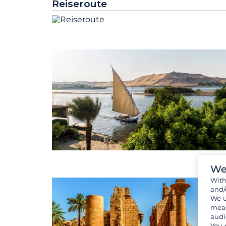
Reiseroute
We
Wit
and/
We u
meas
audi
You 