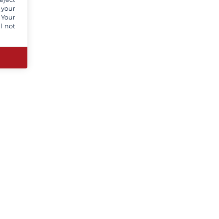
 your
 Your
l not