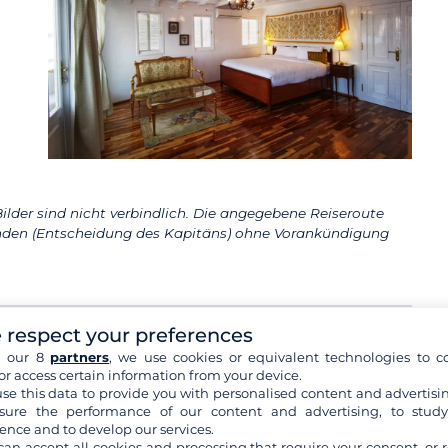
t
ilder sind nicht verbindlich. Die angegebene Reiseroute
den (Entscheidung des Kapitäns) ohne Vorankündigung
 respect your preferences
Luxor
Esna
Willkommen in Luxor, der historischen Stadt
h our 8
partners
, we use cookies or equivalent technologies to co
am Nil mit ihren beeindruckenden
or access certain information from your device.
Sehenswürdigkeiten
...
mehr+
se this data to provide you with personalised content and advertisin
ure the performance of our content and advertising, to stud
Inklusive Aktivitäten:
Besuch des Tempels
ence and to develop our services.
von Esna,
mehr+
can accept all cookies and processing that require your consent, or r