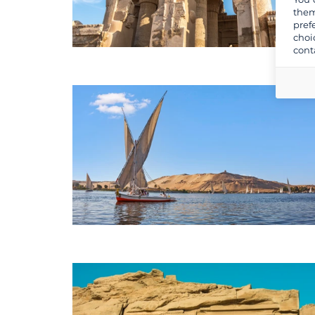
them
pref
choi
cont