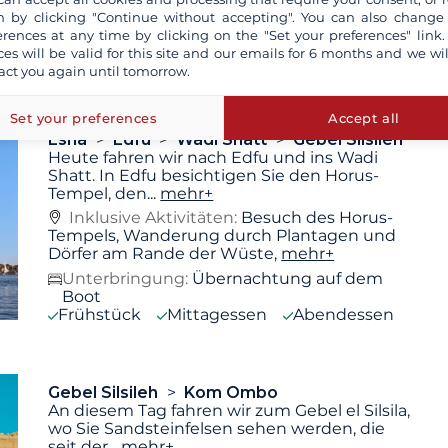
 by clicking "Continue without accepting". You can also change
Unterbringung:
Übernachtung auf dem
erences at any time by clicking on the "Set your preferences" link.
Boot
ces will be valid for this site and our emails for 6 months and we wil
Frühstück
Mittagessen
Abendessen
act you again until tomorrow.
Set your preferences
Accept all
Esna
Edfu
Wadi Shatt
Gebel Silsileh
Heute fahren wir nach Edfu und ins Wadi
Shatt. In Edfu besichtigen Sie den Horus-
Tempel, den
...
mehr+
Inklusive Aktivitäten:
Besuch des Horus-
Tempels, Wanderung durch Plantagen und
Dörfer am Rande der Wüste,
mehr+
Unterbringung:
Übernachtung auf dem
Boot
Frühstück
Mittagessen
Abendessen
Gebel Silsileh
Kom Ombo
An diesem Tag fahren wir zum Gebel el Silsila,
wo Sie Sandsteinfelsen sehen werden, die
seit der
...
mehr+