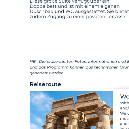
Diese große Suite verfügt über ein
Doppelbett und ist mit einem eigenen
Duschbad und WC ausgestattet. Sie biete
zudem Zugang zu einer privaten Terrasse.
NB : Die präsentierten Fotos, Informationen und B
und das Programm können aus technischen Grün
geändert werden.
Reiseroute
We
Wit
and/
We u
meas
audi
You 