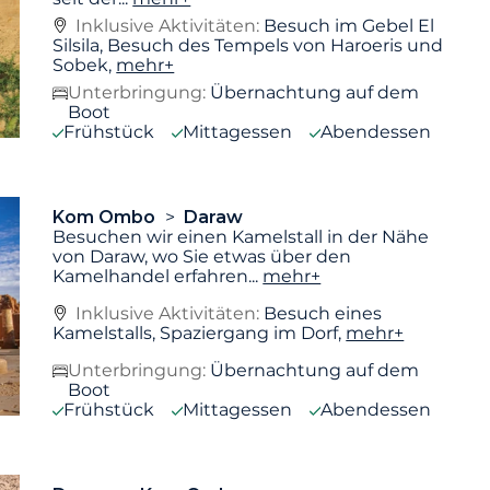
Inklusive Aktivitäten:
Besuch im Gebel El
Silsila, Besuch des Tempels von Haroeris und
Sobek,
mehr+
Unterbringung:
Übernachtung auf dem
Boot
Frühstück
Mittagessen
Abendessen
Kom Ombo
Daraw
Besuchen wir einen Kamelstall in der Nähe
von Daraw, wo Sie etwas über den
Kamelhandel erfahren
...
mehr+
Inklusive Aktivitäten:
Besuch eines
Kamelstalls, Spaziergang im Dorf,
mehr+
Unterbringung:
Übernachtung auf dem
Boot
Frühstück
Mittagessen
Abendessen