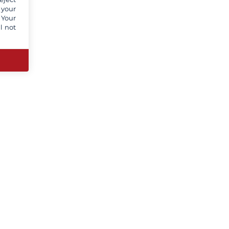
 your
 Your
l not