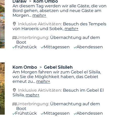
Daraw
Kom Ombo
An diesem Tag werden wir alle Gäste, die von
Bord gehen, absetzen und neue Gäste am
Morgen
...
mehr+
Inklusive Aktivitäten:
Besuch des Tempels
von Haroeris und Sobek,
mehr+
Unterbringung:
Übernachtung auf dem
Boot
Frühstück
Mittagessen
Abendessen
Kom Ombo
Gebel Silsileh
Am Morgen fahren wir zum Gebel el Silsila,
wo Sie die Möglichkeit haben, das Gebiet
erneut zu
...
mehr+
Inklusive Aktivitäten:
Besuch im Gebel El
Silsila,
mehr+
Unterbringung:
Übernachtung auf dem
Boot
Frühstück
Mittagessen
Abendessen