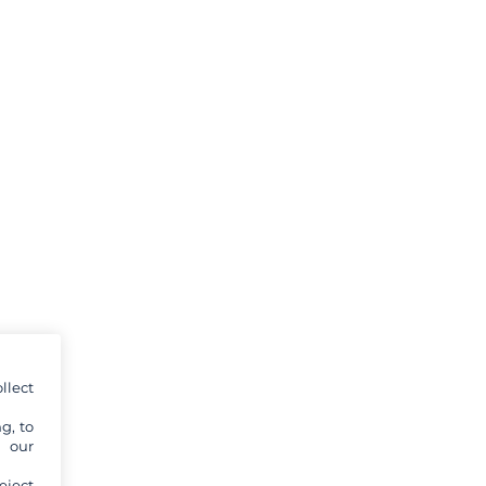
llect
g, to
y our
eject