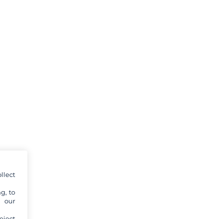
llect
g, to
y our
eject