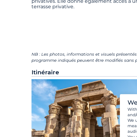
privatives. Elle donne également accès à u
terrasse privative.
NB : Les photos, informations et visuels présentés 
programme indiqués peuvent être modifiés sans pr
Itinéraire
We
Wit
and/
We u
meas
audi
You 