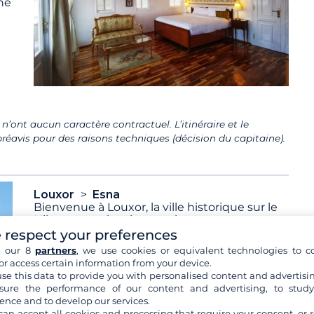
ne
n’ont aucun caractère contractuel. L’itinéraire et le
éavis pour des raisons techniques (décision du capitaine).
Louxor
Esna
Bienvenue à Louxor, la ville historique sur le
Nil avec ses sites impressionnants et ses
habitants
...
voir+
 respect your preferences
h our 8
partners
, we use cookies or equivalent technologies to co
Activités incluses :
Visite du temple d'Esna,
or access certain information from your device.
voir+
se this data to provide you with personalised content and advertisin
ure the performance of our content and advertising, to stud
ence and to develop our services.
Hébergement :
Nuit sur le bateau
can accept all cookies and processing that require your consent, or r