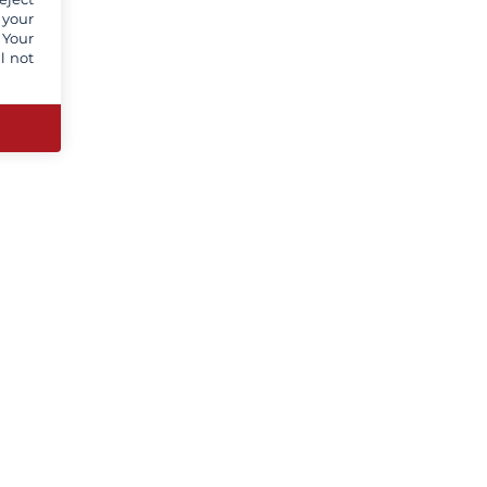
 your
 Your
l not