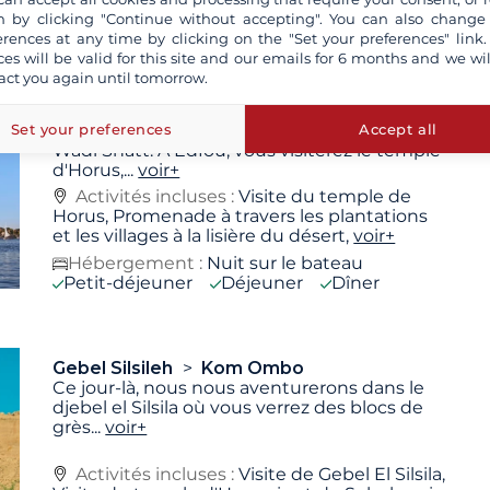
Petit-déjeuner
Déjeuner
Dîner
 by clicking "Continue without accepting". You can also change
erences at any time by clicking on the "Set your preferences" link.
ces will be valid for this site and our emails for 6 months and we wil
act you again until tomorrow.
Esna
Edfou
Wadi Shatt
Gebel
Silsileh
Aujourd'hui, nous naviguerons vers Edfou et
Set your preferences
Accept all
Wadi Shatt. À Edfou, vous visiterez le temple
d'Horus,
...
voir+
Activités incluses :
Visite du temple de
Horus, Promenade à travers les plantations
et les villages à la lisière du désert,
voir+
Hébergement :
Nuit sur le bateau
Petit-déjeuner
Déjeuner
Dîner
Gebel Silsileh
Kom Ombo
Ce jour-là, nous nous aventurerons dans le
djebel el Silsila où vous verrez des blocs de
grès
...
voir+
Activités incluses :
Visite de Gebel El Silsila,