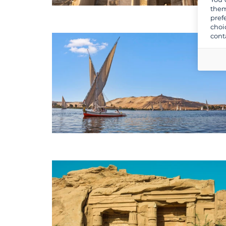
them
pref
choi
cont