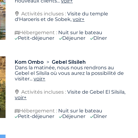
nouveaux clients
...
voir+
Activités incluses :
Visite du temple
d'Haroeris et de Sobek,
voir+
Hébergement :
Nuit sur le bateau
Petit-déjeuner
Déjeuner
Dîner
Kom Ombo
Gebel Silsileh
Dans la matinée, nous nous rendrons au
Gebel el Silsila où vous aurez la possibilité de
visiter
...
voir+
Activités incluses :
Visite de Gebel El Silsila,
voir+
Hébergement :
Nuit sur le bateau
Petit-déjeuner
Déjeuner
Dîner