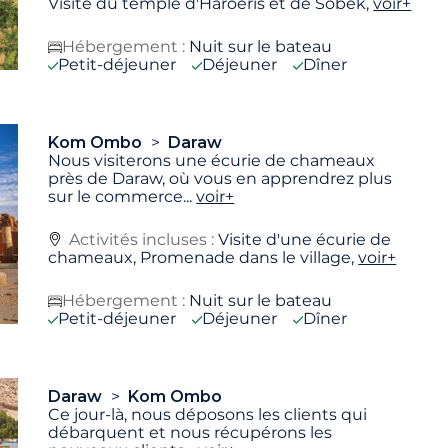
Visite du temple d'Haroeris et de Sobek,
voir+
Hébergement :
Nuit sur le bateau
Petit-déjeuner
Déjeuner
Dîner
Kom Ombo
Daraw
Nous visiterons une écurie de chameaux
près de Daraw, où vous en apprendrez plus
sur le commerce
...
voir+
Activités incluses :
Visite d'une écurie de
chameaux, Promenade dans le village,
voir+
Hébergement :
Nuit sur le bateau
Petit-déjeuner
Déjeuner
Dîner
Daraw
Kom Ombo
Ce jour-là, nous déposons les clients qui
débarquent et nous récupérons les