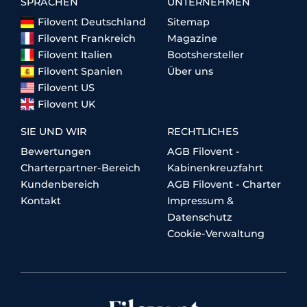
SPRACHEN
UNTERNEHMEN
Filovent Deutschland
Sitemap
Filovent Frankreich
Magazine
Filovent Italien
Bootshersteller
Filovent Spanien
Über uns
Filovent US
Filovent UK
SIE UND WIR
RECHTLICHES
Bewertungen
AGB Filovent -
Charterpartner-Bereich
Kabinenkreuzfahrt
Kundenbereich
AGB Filovent - Charter
Kontakt
Impressum &
Datenschutz
Cookie-Verwaltung