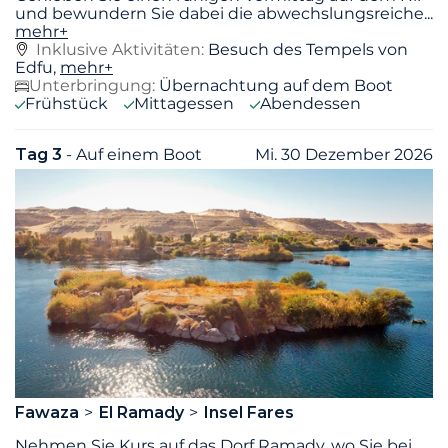
und bewundern Sie dabei die abwechslungsreiche
...
mehr+
Inklusive Aktivitäten:
Besuch des Tempels von
Edfu,
mehr+
Unterbringung:
Übernachtung auf dem Boot
Frühstück
Mittagessen
Abendessen
Tag 3
- Auf einem Boot
Mi. 30 Dezember 2026
Fawaza
El Ramady
Insel Fares
Nehmen Sie Kurs auf das Dorf Ramady, wo Sie bei