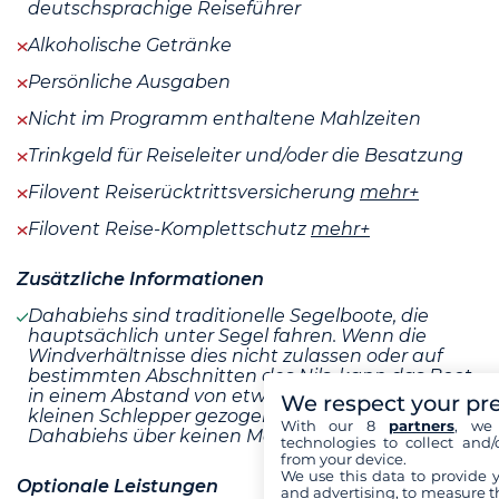
deutschsprachige Reiseführer
Alkoholische Getränke
Persönliche Ausgaben
Nicht im Programm enthaltene Mahlzeiten
Trinkgeld für Reiseleiter und/oder die Besatzung
Filovent Reiserücktrittsversicherung
mehr+
Filovent Reise-Komplettschutz
mehr+
Zusätzliche Informationen
Dahabiehs sind traditionelle Segelboote, die
hauptsächlich unter Segel fahren. Wenn die
Windverhältnisse dies nicht zulassen oder auf
bestimmten Abschnitten des Nils, kann das Boot
in einem Abstand von etwa 30 m von einem
We respect your pr
kleinen Schlepper gezogen werden, da
With our 8
partners
, we 
Dahabiehs über keinen Motor verfügen
technologies to collect and/
from your device.
We use this data to provide 
Optionale Leistungen
and advertising, to measure t