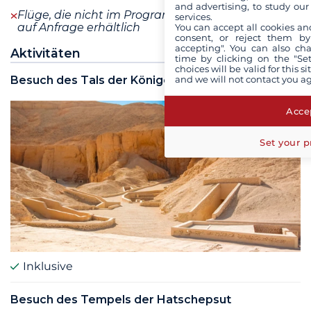
and advertising, to study ou
Flüge, die nicht im Programm enthalten sind, sind
services.
auf Anfrage erhältlich
You can accept all cookies an
consent, or reject them by
accepting". You can also ch
Aktivitäten
time by clicking on the "Set
choices will be valid for this 
Besuch des Tals der Könige
and we will not contact you a
Accep
Set your p
Inklusive
Besuch des Tempels der Hatschepsut