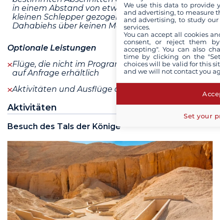
We use this data to provide 
in einem Abstand von etwa 30 m von einem
and advertising, to measure t
kleinen Schlepper gezogen werden, da
and advertising, to study ou
Dahabiehs über keinen Motor verfügen
services.
You can accept all cookies an
consent, or reject them by
Optionale Leistungen
accepting". You can also ch
time by clicking on the "Set
Flüge, die nicht im Programm enthalten sind, sind
choices will be valid for this 
and we will not contact you a
auf Anfrage erhältlich
Aktivitäten und Ausflüge auf Anfrage
mehr+
Accep
Aktivitäten
Set your p
Besuch des Tals der Könige