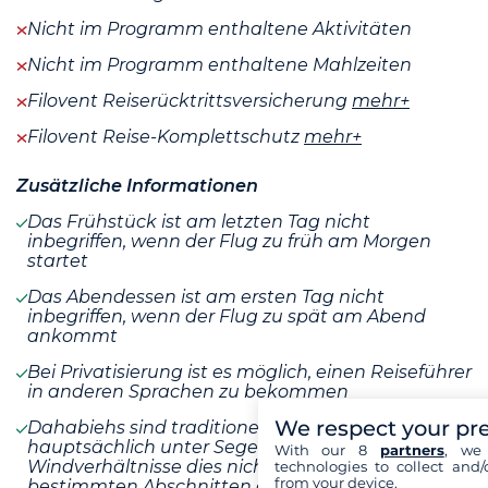
Nicht im Programm enthaltene Aktivitäten
Nicht im Programm enthaltene Mahlzeiten
Filovent Reiserücktrittsversicherung
mehr+
Filovent Reise-Komplettschutz
mehr+
Zusätzliche Informationen
Das Frühstück ist am letzten Tag nicht
inbegriffen, wenn der Flug zu früh am Morgen
startet
Das Abendessen ist am ersten Tag nicht
inbegriffen, wenn der Flug zu spät am Abend
ankommt
Bei Privatisierung ist es möglich, einen Reiseführer
in anderen Sprachen zu bekommen
We respect your pr
Dahabiehs sind traditionelle Segelboote, die
hauptsächlich unter Segel fahren. Wenn die
With our 8
partners
, we 
Windverhältnisse dies nicht zulassen oder auf
technologies to collect and/
from your device.
bestimmten Abschnitten des Nils, kann das Boot