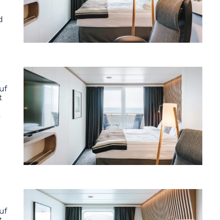
d
uf
t
s
uf
t