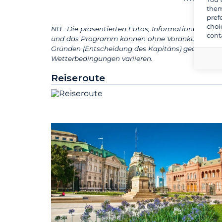
them
pref
choi
NB : Die präsentierten Fotos, Informationen und B
cont
und das Programm können ohne Vorankündigung 
Gründen (Entscheidung des Kapitäns) geändert w
Wetterbedingungen variieren.
Reiseroute