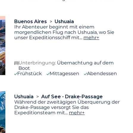
Buenos Aires
Ushuaia
Ihr Abenteuer beginnt mit einem
morgendlichen Flug nach Ushuaia, wo Sie
unser Expeditionsschiff mit
...
mehr+
Unterbringung:
Übernachtung auf dem
Boot
Frühstück
Mittagessen
Abendessen
Ushuaia
Auf See - Drake-Passage
Während der zweitägigen Überquerung der
Drake-Passage versorgt Sie das
Expeditionsteam mit
...
mehr+