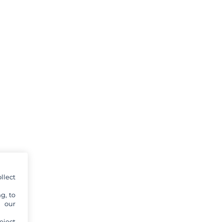
llect
g, to
y our
eject