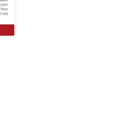
 your
 Your
l not