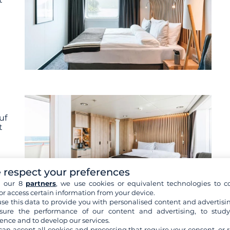
uf
t
 respect your preferences
h our 8
partners
, we use cookies or equivalent technologies to co
or access certain information from your device.
se this data to provide you with personalised content and advertisin
ure the performance of our content and advertising, to stud
ence and to develop our services.
inen anzeigen
can accept all cookies and processing that require your consent, or r