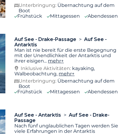
Unterbringung:
Übernachtung auf dem
Boot
Frühstück
Mittagessen
Abendessen
Auf See - Drake-Passage
Auf See -
Antarktis
Man ist nie bereit für die erste Begegnung
mit der Unendlichkeit der Antarktis und
ihrer eisigen
...
mehr+
Inklusive Aktivitäten:
kayaking,
Walbeobachtung,
mehr+
Unterbringung:
Übernachtung auf dem
Boot
Frühstück
Mittagessen
Abendessen
Auf See - Antarktis
Auf See - Drake-
Passage
Nach fünf unglaublichen Tagen werden Sie
viele Erfahrungen in der Antarktis