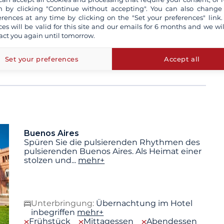
 by clicking "Continue without accepting". You can also change
erences at any time by clicking on the "Set your preferences" link.
ces will be valid for this site and our emails for 6 months and we wil
ilder sind nicht verbindlich. Die angegebene Reiseroute
act you again until tomorrow.
aufgrund von Wetterbedingungen oder aus technischen
erden. Die Fahrzeiten können je nach See- und
Set your preferences
Accept all
Buenos Aires
Spüren Sie die pulsierenden Rhythmen des
pulsierenden Buenos Aires. Als Heimat einer
stolzen und
...
mehr+
Unterbringung:
Übernachtung im Hotel
inbegriffen
mehr+
Frühstück
Mittagessen
Abendessen