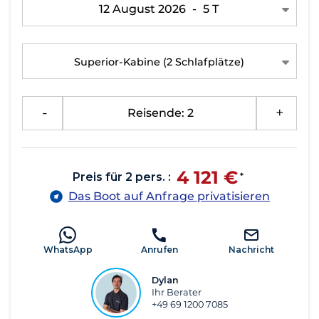
12 August 2026
-
5 T
Superior-Kabine
(2 Schlafplätze)
-
Reisende: 2
+
4 121 €
Preis für 2 pers. :
*
Das Boot auf Anfrage privatisieren
WhatsApp
Anrufen
Nachricht
Dylan
Ihr Berater
+49 69 1200 7085