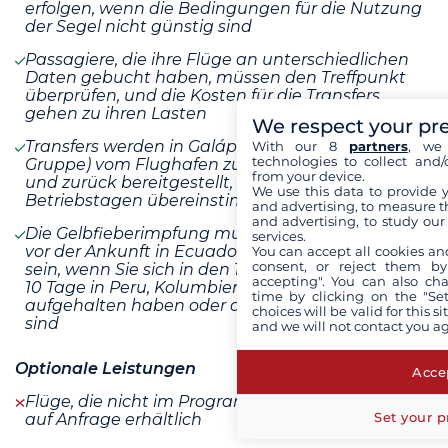
erfolgen, wenn die Bedingungen für die Nutzung
der Segel nicht günstig sind
Passagiere, die ihre Flüge an unterschiedlichen
Daten gebucht haben, müssen den Treffpunkt
überprüfen, und die Kosten für die Transfers
gehen zu ihren Lasten
We respect your pr
Transfers werden in Galápagos (mit der restlichen
With our 8
partners
, we 
technologies to collect and/
Gruppe) vom Flughafen zum Kreuzfahrthafen
from your device.
und zurück bereitgestellt, solange sie mit unseren
We use this data to provide 
Betriebstagen übereinstimmen
and advertising, to measure t
and advertising, to study ou
Die Gelbfieberimpfung muss mindestens 10 Tage
services.
vor der Ankunft in Ecuador verabreicht worden
You can accept all cookies an
consent, or reject them by
sein, wenn Sie sich in den 10 Tagen zuvor mehr als
accepting". You can also ch
10 Tage in Peru, Kolumbien, Bolivien oder Brasilien
time by clicking on the "Set
aufgehalten haben oder durch Brasilien gereist
choices will be valid for this 
sind
and we will not contact you a
Optionale Leistungen
Accep
Flüge, die nicht im Programm enthalten sind, sind
Set your p
auf Anfrage erhältlich