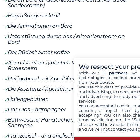
Sonderkarten)
Begrüßungscocktail
Die Animationen an Bord
Unterstützung durch das Animationsteam an
Bord
Der Rüdesheimer Kaffee
Abend in einer typischen Weinstube in
We respect your pr
Rüdesheim
With our 8
partners
, we 
technologies to collect and/
Heiligabend mit Aperitif und Weinen
from your device.
We use this data to provide 
Die Assistenz / Rückführungsversicherung
and advertising, to measure t
and advertising, to study ou
Hafengebühren
services.
You can accept all cookies an
Das Glas Champagner
consent, or reject them by
accepting". You can also ch
Bettwäsche, Handtücher, Duschgel und
time by clicking on the "Set
choices will be valid for this 
Shampoo
and we will not contact you a
Französisch- und englischsprachige Reiseführer